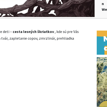
n
We
e deti –
cesta lesných škriatkov
, kde sú pre Vás
 tvár, zapletanie copov, zmrzlinár, prehliadka