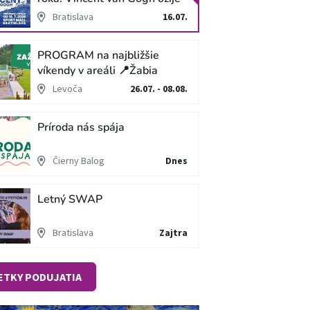
v unikátnej imerzívnej šou!
Bratislava
16.07.
PROGRAM na najbližšie
víkendy v areáli 📍Žabia
cesta
Levoča
26.07. - 08.08.
Príroda nás spája
Čierny Balog
Dnes
Letný SWAP
Bratislava
Zajtra
ETKY PODUJATIA