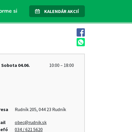
orme si
KALENDÁR AKCIÍ
Sobota
04.06.
10:00 – 18:00
resa
Rudník 205, 044 23 Rudník
ail
obec@rudnik.sk
lefó
034 / 621 5620