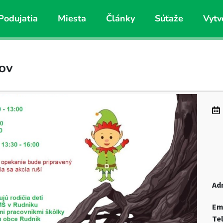
Podujatia
Miesta
Články
Súťaže
Vytv
kov
Ad
Em
Te