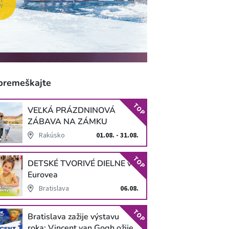
premeškajte
TOP
VEĽKÁ PRÁZDNINOVÁ
ZÁBAVA NA ZÁMKU
SCHLOSS HOF
Rakúsko
01.08. - 31.08.
TOP
DETSKÉ TVORIVÉ DIELNE v
Eurovea
Bratislava
06.08.
TOP
Bratislava zažije výstavu
roka: Vincent van Gogh ožije