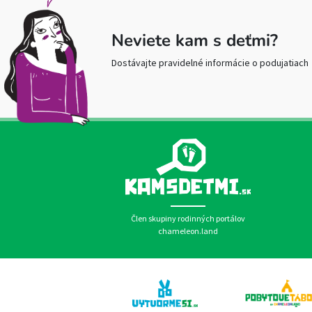
Neviete kam s deťmi?
Dostávajte pravidelné informácie o podujatiach
Člen skupiny rodinných portálov
chameleon.land