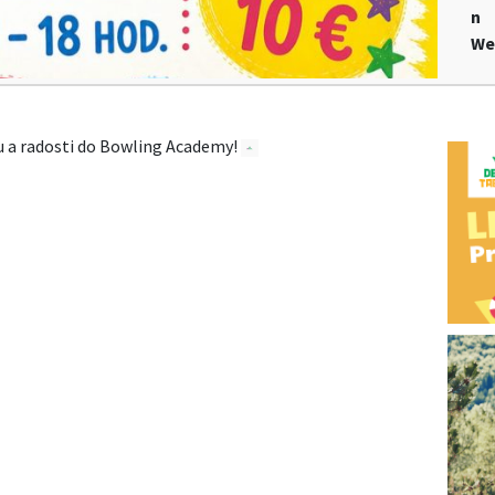
n
We
hu a radosti do Bowling Academy!