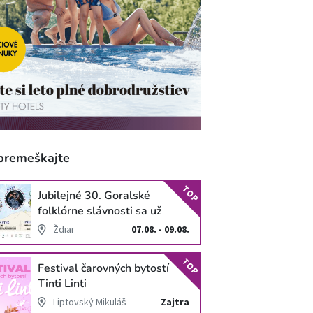
premeškajte
TOP
Jubilejné 30. Goralské
folklórne slávnosti sa už
blížia
Ždiar
07.08. - 09.08.
TOP
Festival čarovných bytostí
Tinti Linti
Liptovský Mikuláš
Zajtra