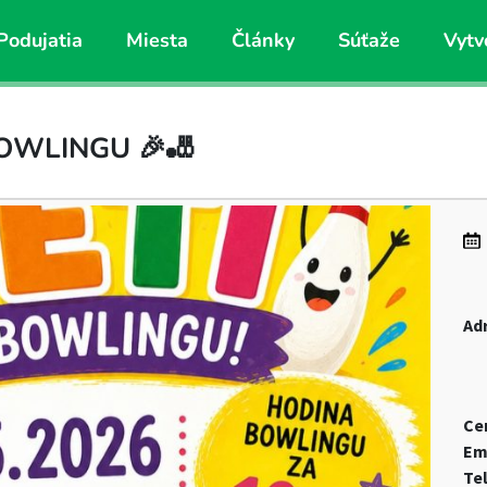
Podujatia
Miesta
Články
Súťaže
Vytv
BOWLINGU 🎉🎳
Ad
Ce
Em
Te