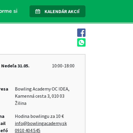
orme si
KALENDÁR AKCIÍ
Nedeľa
31.05.
10:00-18:00
resa
Bowling Academy OC IDEA,
Kamenná cesta 3, 010 03
Žilina
na
Hodina bowlingu za 10 €
ail
info@bowlingacademy.sk
lefó
0910 404 545