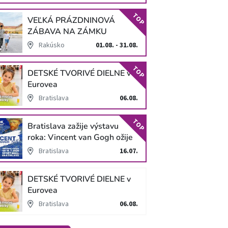
TOP
VEĽKÁ PRÁZDNINOVÁ
ZÁBAVA NA ZÁMKU
SCHLOSS HOF
Rakúsko
01.08. - 31.08.
TOP
DETSKÉ TVORIVÉ DIELNE v
Eurovea
Bratislava
06.08.
TOP
Bratislava zažije výstavu
roka: Vincent van Gogh ožije
v unikátnej imerzívnej šou!
Bratislava
16.07.
DETSKÉ TVORIVÉ DIELNE v
Eurovea
Bratislava
06.08.