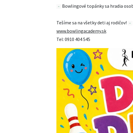
Bowlingové topánky sa hradia osob
Tešíme sa na všetky deti aj rodičov!
www.bowlingacademy.sk
Tel: 0910 404 545