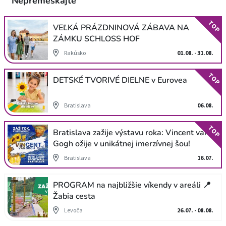
Nepremeškajte
TOP
VEĽKÁ PRÁZDNINOVÁ ZÁBAVA NA
ZÁMKU SCHLOSS HOF
Rakúsko
01.08. - 31.08.
TOP
DETSKÉ TVORIVÉ DIELNE v Eurovea
Bratislava
06.08.
TOP
Bratislava zažije výstavu roka: Vincent van
Gogh ožije v unikátnej imerzívnej šou!
Bratislava
16.07.
PROGRAM na najbližšie víkendy v areáli 📍
Žabia cesta
Levoča
26.07. - 08.08.