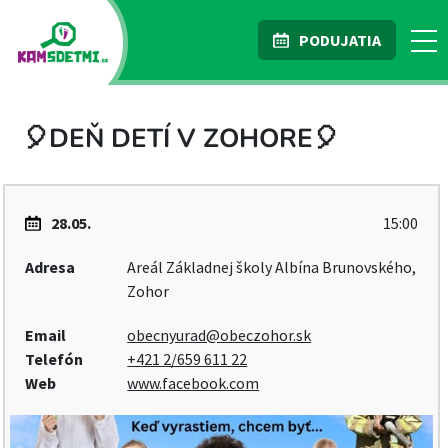
PODUJATIA
🎈DEŇ DETÍ V ZOHORE🎈
28.05.
15:00
Adresa
Areál Základnej školy Albína Brunovského,
Zohor
Email
obecnyurad@obeczohor.sk
Telefón
+421 2/659 611 22
Web
www.facebook.com