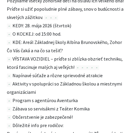
Pozývame všetky zohorské deti na oslavu ich veľkého dňa!
Príďte si užiť popoludnie plné zábavy, snov o budúcnosti a
skvelých zážitkov.
KEDY: 28. mája 2026 (štvrtok)
O KOĽKEJ: od 15:00 hod.
KDE: Areál Základnej školy Albína Brunovského, Zohor
Čo Vás čaká a na čo sa tešiť?
VÝSTAVA VOZIDIEL – príďte si zblízka obzrieť techniku,
ktorá fascinuje malých aj veľkých!
Napínavé súťaže a rôzne sprievodné atrakcie
Aktivity v spolupráci so Základnou školou a miestnymi
organizáciami
Program s agentúrou Aventurka
Zábava so servisákmi z Teáter Komika
Občerstvenie je zabezpečené!
Dôležité info pre rodičov: