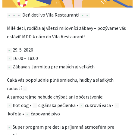
Deň detí vo Vila Restaurant!
Milé deti, rodičia aj všetci milovníci zábavy – pozývame vás
osláviť MDD k nám do Vila Restaurant!
29. 5. 2026
16:00 – 18:00
Zábava s Jarmilou pre malých aj veľkých
Čaká vás popoludnie plné smiechu, hudby a sladkých
radostí
A samozrejme nebude chýbať ani občerstvenie:
hot dog •
cigánska pečienka •
cukrová vata •
kofola •
čapované pivo
Super program pre deti a príjemná atmosféra pre