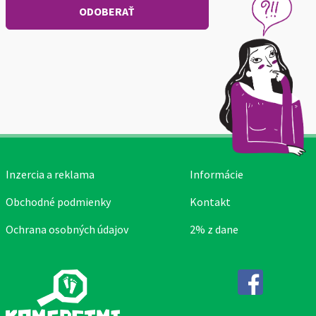
Inzercia a reklama
Informácie
Obchodné podmienky
Kontakt
Ochrana osobných údajov
2% z dane
Facebook