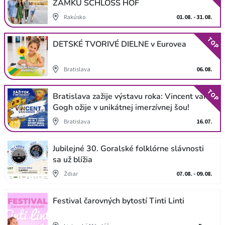
ZÁMKU SCHLOSS HOF
Rakúsko
01.08. - 31.08.
TOP
DETSKÉ TVORIVÉ DIELNE v Eurovea
Bratislava
06.08.
TOP
Bratislava zažije výstavu roka: Vincent van
Gogh ožije v unikátnej imerzívnej šou!
Bratislava
16.07.
Jubilejné 30. Goralské folklórne slávnosti
sa už blížia
Ždiar
07.08. - 09.08.
Festival čarovných bytostí Tinti Linti