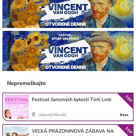
Nepremeškajte
TOP
Festival čarovných bytostí Tinti Linti
Liptovský Mikuláš
Dnes
TOP
VEĽKÁ PRÁZDNINOVÁ ZÁBAVA NA