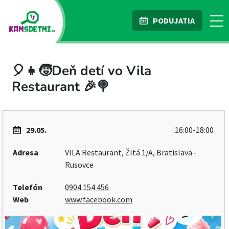
PODUJATIA
🎈👧🧒Deň detí vo Vila
Restaurant 🎉🍭
29.05.
16:00-18:00
Adresa
VILA Restaurant, Žltá 1/A, Bratislava -
Rusovce
Telefón
0904 154 456
Web
www.facebook.com