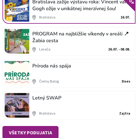
TOP
Bratislava zažije výstavu roka: Vincent van
Gogh ožije v unikátnej imerzívnej šou!
Bratislava
16.07.
PROGRAM na najbližšie víkendy v areáli 📍
Žabia cesta
Levoča
26.07. - 08.08.
Príroda nás spája
Čierny Balog
Dnes
Letný SWAP
Bratislava
Zajtra
VŠETKY PODUJATIA