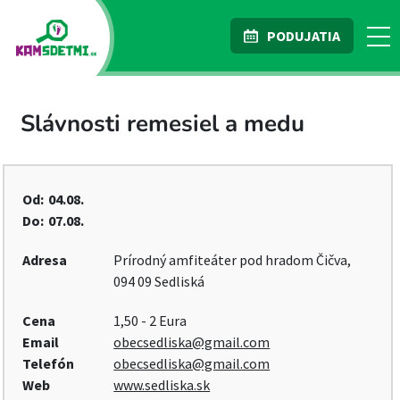
PODUJATIA
Slávnosti remesiel a medu
Od:
04.08.
Do:
07.08.
Adresa
Prírodný amfiteáter pod hradom Čičva,
094 09 Sedliská
Cena
1,50 - 2 Eura
Email
obecsedliska@gmail.com
Telefón
obecsedliska@gmail.com
Web
www.sedliska.sk