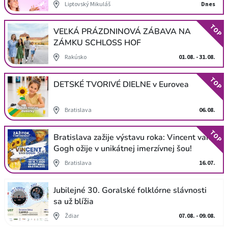
Liptovský Mikuláš
Dnes
TOP
VEĽKÁ PRÁZDNINOVÁ ZÁBAVA NA
ZÁMKU SCHLOSS HOF
Rakúsko
01.08. - 31.08.
TOP
DETSKÉ TVORIVÉ DIELNE v Eurovea
Bratislava
06.08.
TOP
Bratislava zažije výstavu roka: Vincent van
Gogh ožije v unikátnej imerzívnej šou!
Bratislava
16.07.
Jubilejné 30. Goralské folklórne slávnosti
sa už blížia
Ždiar
07.08. - 09.08.