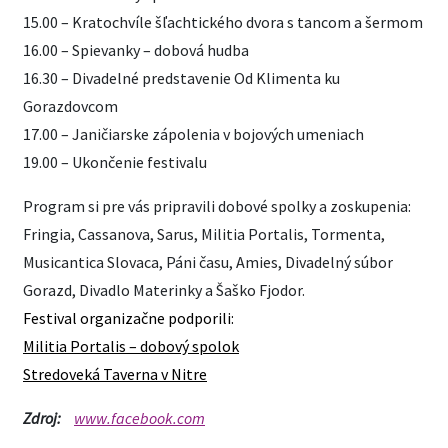
15.00 – Kratochvíle šľachtického dvora s tancom a šermom
16.00 – Spievanky – dobová hudba
16.30 – Divadelné predstavenie Od Klimenta ku
Gorazdovcom
17.00 – Janičiarske zápolenia v bojových umeniach
19.00 – Ukončenie festivalu
Program si pre vás pripravili dobové spolky a zoskupenia:
Fringia, Cassanova, Sarus, Militia Portalis, Tormenta,
Musicantica Slovaca, Páni času, Amies, Divadelný súbor
Gorazd, Divadlo Materinky a Šaško Fjodor.
Festival organizačne podporili:
Militia Portalis – dobový spolok
Stredoveká Taverna v Nitre
Zdroj:
www.facebook.com