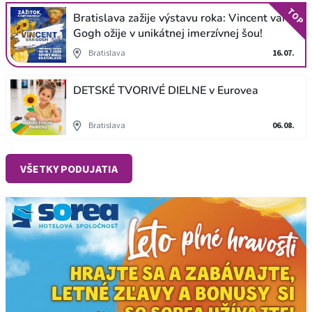
TOP
Bratislava zažije výstavu roka: Vincent van
Gogh ožije v unikátnej imerzívnej šou!
Bratislava
16.07.
DETSKÉ TVORIVÉ DIELNE v Eurovea
Bratislava
06.08.
VŠETKY PODUJATIA