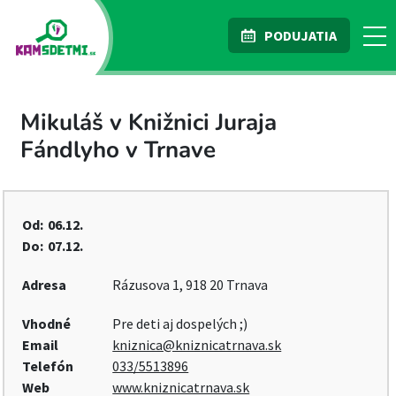
PODUJATIA
Mikuláš v Knižnici Juraja
Fándlyho v Trnave
Od:
06.12.
Do:
07.12.
Adresa
Rázusova 1, 918 20 Trnava
Vhodné
Pre deti aj dospelých ;)
Email
kniznica@kniznicatrnava.sk
Telefón
033/5513896
Web
www.kniznicatrnava.sk