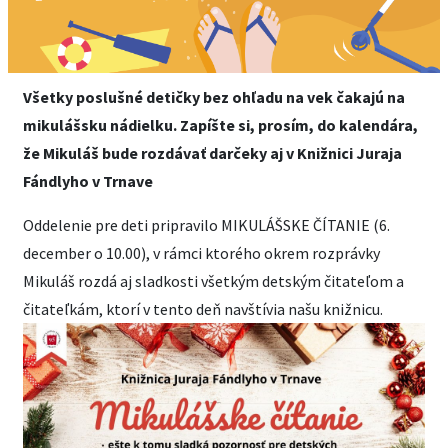
Všetky poslušné detičky bez ohľadu na vek čakajú na
mikulášsku nádielku. Zapíšte si, prosím, do kalendára,
že Mikuláš bude rozdávať darčeky aj v Knižnici Juraja
Fándlyho v Trnave
Oddelenie pre deti pripravilo MIKULÁŠSKE ČÍTANIE (6.
december o 10.00), v rámci ktorého okrem rozprávky
Mikuláš rozdá aj sladkosti všetkým detským čitateľom a
čitateľkám, ktorí v tento deň navštívia našu knižnicu.