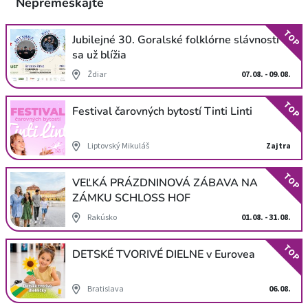
Nepremeškajte
TOP
Jubilejné 30. Goralské folklórne slávnosti
sa už blížia
Ždiar
07.08. - 09.08.
TOP
Festival čarovných bytostí Tinti Linti
Liptovský Mikuláš
Zajtra
TOP
VEĽKÁ PRÁZDNINOVÁ ZÁBAVA NA
ZÁMKU SCHLOSS HOF
Rakúsko
01.08. - 31.08.
TOP
DETSKÉ TVORIVÉ DIELNE v Eurovea
Bratislava
06.08.