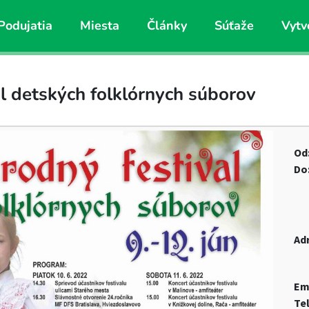
Podujatia
Miesta
Články
Súťaže
Vytv
l detských folklórnych súborov
Od
Do
Ad
Em
Te