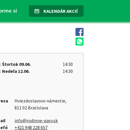
orme si
KALENDÁR AKCIÍ
:
Štvrtok
09.06.
14:30
:
Nedeľa
12.06.
14:30
resa
Hviezdoslavovo námestie,
811 02 Bratislava
ail
info@rodinne-pasy.sk
lefó
+421 948 228 657