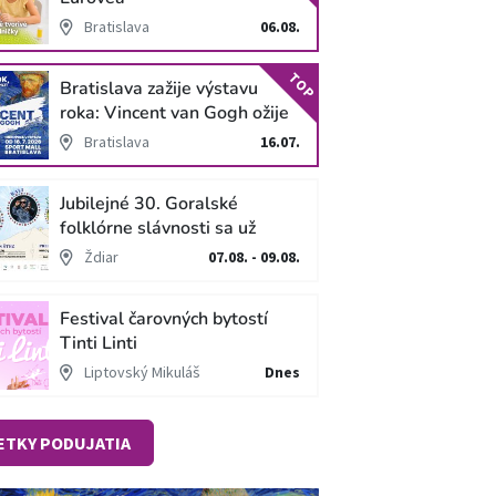
Bratislava
06.08.
TOP
Bratislava zažije výstavu
roka: Vincent van Gogh ožije
v unikátnej imerzívnej šou!
Bratislava
16.07.
Jubilejné 30. Goralské
folklórne slávnosti sa už
blížia
Ždiar
07.08. - 09.08.
Festival čarovných bytostí
Tinti Linti
Liptovský Mikuláš
Dnes
ETKY PODUJATIA