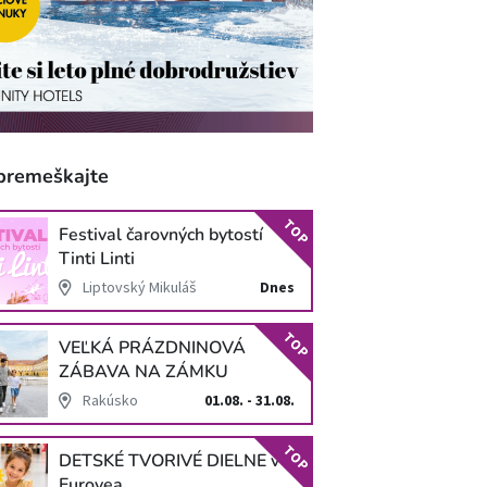
premeškajte
TOP
Festival čarovných bytostí
Tinti Linti
Liptovský Mikuláš
Dnes
TOP
VEĽKÁ PRÁZDNINOVÁ
ZÁBAVA NA ZÁMKU
SCHLOSS HOF
Rakúsko
01.08. - 31.08.
TOP
DETSKÉ TVORIVÉ DIELNE v
Eurovea