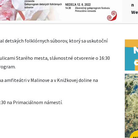
n
We
l detských folklórnych súborov, ktorý sa uskutoční
 ulicami Starého mesta, slávnostné otvorenie o 16:30
rogram.
a amfiteátri v Malinove a v Knižkovej doline na
:30 na Primaciálnom námestí.