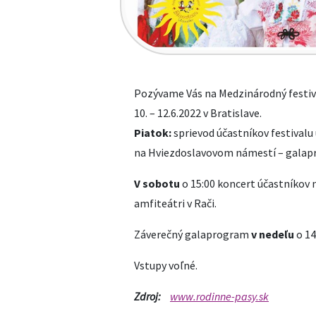
Pozývame Vás na Medzinárodný festiva
10. – 12.6.2022 v Bratislave.
Piatok:
sprievod účastníkov festivalu
na Hviezdoslavovom námestí – galap
V sobotu
o 15:00 koncert účastníkov n
amfiteátri v Rači.
Záverečný galaprogram
v nedeľu
o 14
Vstupy voľné.
Zdroj:
www.rodinne-pasy.sk