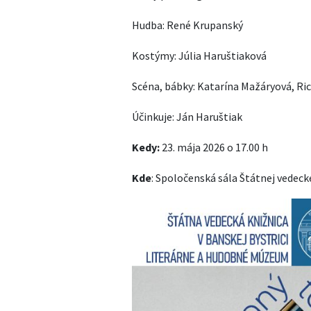
Hudba: René Krupanský
Kostýmy: Júlia Haruštiaková
Scéna, bábky: Katarína Mažáryová, Ri
Účinkuje: Ján Haruštiak
Kedy:
23. mája 2026 o 17.00 h
Kde
: Spoločenská sála Štátnej vedecke