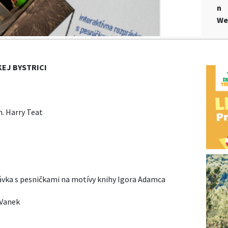
n
We
KEJ BYSTRICI
. Harry Teat
ávka s pesničkami na motívy knihy Igora Adamca
 Vanek