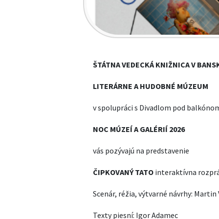
ŠTÁTNA VEDECKÁ KNIŽNICA V BANS
LITERÁRNE A HUDOBNÉ MÚZEUM
v spolupráci s Divadlom pod balkónom
NOC MÚZEÍ A GALÉRIÍ 2026
vás pozývajú na predstavenie
ČIPKOVANÝ TATO
interaktívna rozpr
Scenár, réžia, výtvarné návrhy: Martin
Texty piesní: Igor Adamec