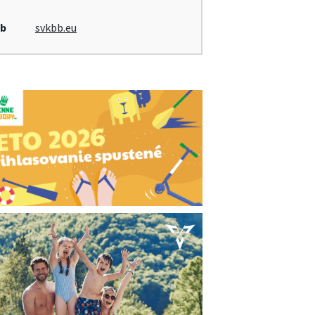
b
svkbb.eu