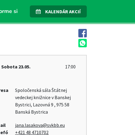
orme si
KALENDÁR AKCIÍ
Sobota
23.05.
17:00
resa
Spoločenská sála Štátnej
vedeckej knižnice v Banskej
Bystrici, Lazovná 9 , 975 58
Banská Bystrica
ail
jana.lasakova@svkbb.eu
lefó
+421 48 4710702