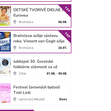
TOP
DETSKÉ TVORIVÉ DIELNE v
Eurovea
Bratislava
06.08.
TOP
Bratislava zažije výstavu
roka: Vincent van Gogh ožije
v unikátnej imerzívnej šou!
Bratislava
16.07.
Jubilejné 30. Goralské
folklórne slávnosti sa už
blížia
Ždiar
07.08. - 09.08.
Festival čarovných bytostí
Tinti Linti
Liptovský Mikuláš
Dnes