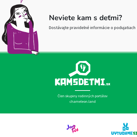
Neviete kam s deťmi?
Dostávajte pravidelné informácie o podujatiach
Člen skupiny rodinných portálov
chameleon.land