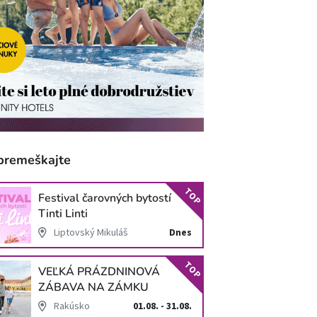
premeškajte
TOP
Festival čarovných bytostí
Tinti Linti
Liptovský Mikuláš
Dnes
TOP
VEĽKÁ PRÁZDNINOVÁ
ZÁBAVA NA ZÁMKU
SCHLOSS HOF
Rakúsko
01.08. - 31.08.