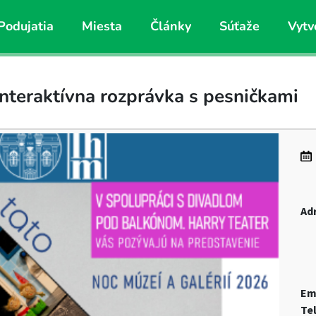
Podujatia
Miesta
Články
Súťaže
Vytv
teraktívna rozprávka s pesničkami
Ad
Em
Te