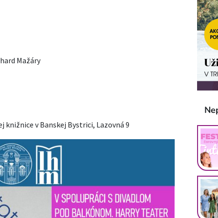
chard Mažáry
Ne
j knižnice v Banskej Bystrici, Lazovná 9