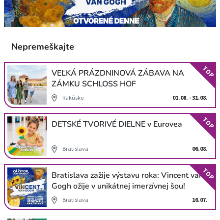
Nepremeškajte
TOP
VEĽKÁ PRÁZDNINOVÁ ZÁBAVA NA
ZÁMKU SCHLOSS HOF
Rakúsko
01.08. - 31.08.
TOP
DETSKÉ TVORIVÉ DIELNE v Eurovea
Bratislava
06.08.
TOP
Bratislava zažije výstavu roka: Vincent van
Gogh ožije v unikátnej imerzívnej šou!
Bratislava
16.07.