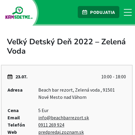
PODUJATIA
Veľký Detský Deň 2022 – Zelená
Voda
23.07.
10:00 - 18:00
Adresa
Beach bar rezort, Zelená voda , 91501
Nové Mesto nad Váhom
Cena
5 Eur
Email
info@beachbarrezort.sk
Telefón
0911 269 924
Web
predpredaj.zoznam.sk