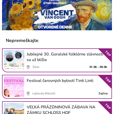
Nepremeškajte
TOP
Jubilejné 30. Goralské folklórne slávnosti
sa už blížia
Ždiar
07.08. - 09.08.
TOP
Festival čarovných bytostí Tinti Linti
Liptovský Mikuláš
Zajtra
TOP
VEĽKÁ PRÁZDNINOVÁ ZÁBAVA NA
ZÁMKU SCHLOSS HOF