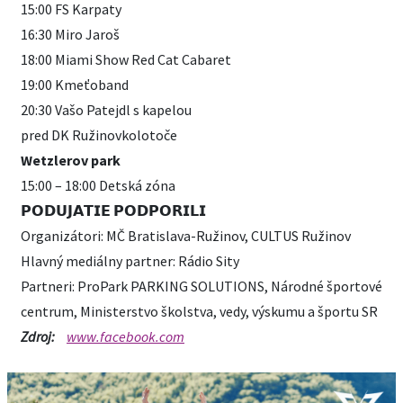
15:00 FS Karpaty
16:30 Miro Jaroš
18:00 Miami Show Red Cat Cabaret
19:00 Kmeťoband
20:30 Vašo Patejdl s kapelou
pred DK Ružinovkolotoče
Wetzlerov park
15:00 – 18:00 Detská zóna
𝗣𝗢𝗗𝗨𝗝𝗔𝗧𝗜𝗘 𝗣𝗢𝗗𝗣𝗢𝗥𝗜𝗟𝗜
Organizátori: MČ Bratislava-Ružinov, CULTUS Ružinov
Hlavný mediálny partner: Rádio Sity
Partneri: ProPark PARKING SOLUTIONS, Národné športové
centrum, Ministerstvo školstva, vedy, výskumu a športu SR
Zdroj:
www.facebook.com