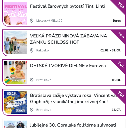
TOP
Festival čarovných bytostí Tinti Linti
Liptovský Mikuláš
Dnes
TOP
VEĽKÁ PRÁZDNINOVÁ ZÁBAVA NA
ZÁMKU SCHLOSS HOF
Rakúsko
01.08. - 31.08.
TOP
DETSKÉ TVORIVÉ DIELNE v Eurovea
Bratislava
06.08.
TOP
Bratislava zažije výstavu roka: Vincent van
Gogh ožije v unikátnej imerzívnej šou!
Bratislava
16.07.
Jubilejné 30. Goralské folklórne slávnosti