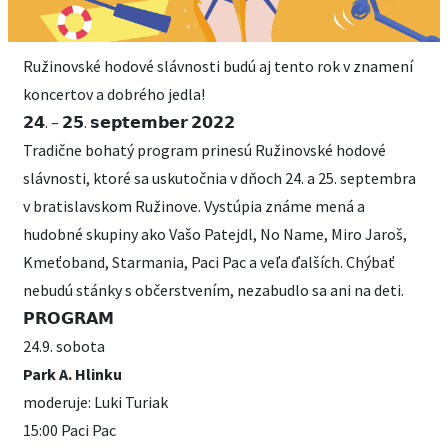
Ružinovské hodové slávnosti budú aj tento rok v znamení
koncertov a dobrého jedla!
𝟮𝟰. – 𝟮𝟱. 𝘀𝗲𝗽𝘁𝗲𝗺𝗯𝗲𝗿 𝟮𝟬𝟮𝟮
Tradične bohatý program prinesú Ružinovské hodové
slávnosti, ktoré sa uskutočnia v dňoch 24. a 25. septembra
v bratislavskom Ružinove. Vystúpia známe mená a
hudobné skupiny ako Vašo Patejdl, No Name, Miro Jaroš,
Kmeťoband, Starmania, Paci Pac a veľa ďalších. Chýbať
nebudú stánky s občerstvením, nezabudlo sa ani na deti.
𝗣𝗥𝗢𝗚𝗥𝗔𝗠
24.9. sobota
Park A. Hlinku
moderuje: Luki Turiak
15:00 Paci Pac