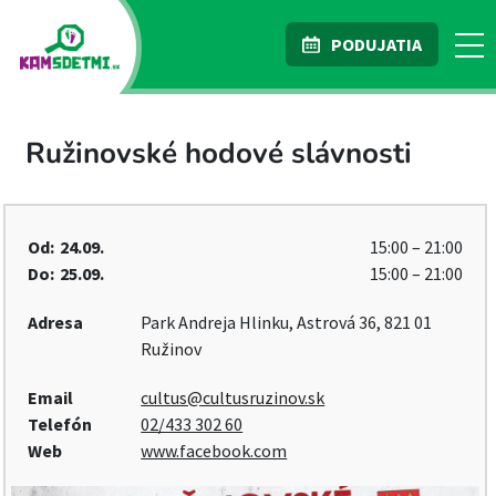
PODUJATIA
Ružinovské hodové slávnosti
Od:
24.09.
15:00 – 21:00
Do:
25.09.
15:00 – 21:00
Adresa
Park Andreja Hlinku, Astrová 36, 821 01
Ružinov
Email
cultus@cultusruzinov.sk
Telefón
02/433 302 60
Web
www.facebook.com