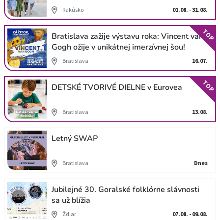
Rakúsko
01.08. - 31.08.
TOP
Bratislava zažije výstavu roka: Vincent van
Gogh ožije v unikátnej imerzívnej šou!
Bratislava
16.07.
TOP
DETSKÉ TVORIVÉ DIELNE v Eurovea
Bratislava
13.08.
Letný SWAP
Bratislava
Dnes
Jubilejné 30. Goralské folklórne slávnosti
sa už blížia
Ždiar
07.08. - 09.08.