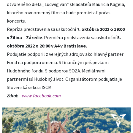
otvoreného diela „Ludwig van“ skladateľa Mauricia Kagela,
ktorého rovnomenný film sa bude premietať počas
koncertu.
Repríza predstavenia sa uskutoční
7. októbra 2022 o 19:00
v Žilina – Zárečie
. Premiéra predstavenia sa uskutoční
5.
októbra 2022 o 20:00 v A4 v Bratislave.
Podujatie podporil z verejných zdrojov ako hlavný partner
Fond na podporu umenia. S finančným príspevkom
Hudobného fondu. S podporou SOZA. Mediálnymi
partnermi sú Hudobný život. Organizátorom podujatia je
Slovenská sekcia ISCM.
Zdroj:
www.facebook.com