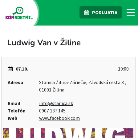
PODUJATIA
Ludwig Van v Žiline
07.10.
19:00
Adresa
Stanica Žilina-Záriečie, Závodská cesta 3 ,
01001 Žilina
Email
info@stanica.sk
Telefón
0907 137 145
Web
www.facebook.com