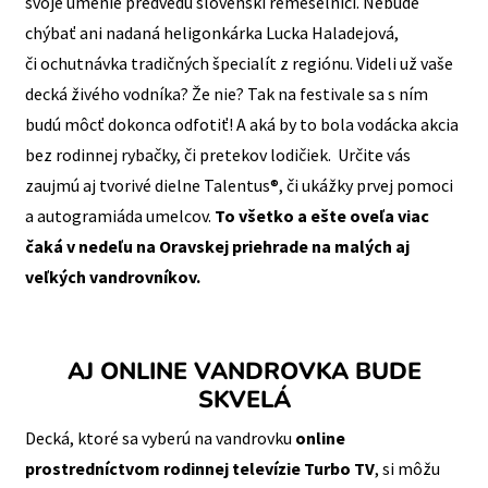
svoje umenie predvedú slovenskí remeselníci. Nebude
chýbať ani nadaná heligonkárka Lucka Haladejová,
či ochutnávka tradičných špecialít z regiónu. Videli už vaše
decká živého vodníka? Že nie? Tak na festivale sa s ním
budú môcť dokonca odfotiť! A aká by to bola vodácka akcia
bez rodinnej
rybačky, či pretekov lodičiek. Určite vás
zaujmú aj tvorivé dielne Talentus®, či ukážky prvej pomoci
a autogramiáda umelcov.
To všetko a ešte oveľa viac
čaká v nedeľu na Oravskej priehrade na malých aj
veľkých vandrovníkov.
AJ ONLINE VANDROVKA BUDE
SKVELÁ
Decká, ktoré sa vyberú na vandrovku
online
prostredníctvom rodinnej televízie Turbo TV
, si môžu