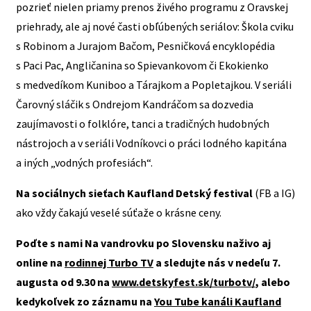
pozrieť nielen priamy prenos živého programu z Oravskej
priehrady, ale aj nové časti obľúbených seriálov: Škola cviku
s Robinom a Jurajom Bačom, Pesničková encyklopédia
s Paci Pac, Angličanina so Spievankovom či Ekokienko
s medvedíkom Kuniboo a Tárajkom a Popletajkou. V seriáli
Čarovný sláčik s Ondrejom Kandráčom sa dozvedia
zaujímavosti o folklóre, tanci a tradičných hudobných
nástrojoch a v seriáli Vodníkovci o práci lodného kapitána
a iných „vodných profesiách“.
Na sociálnych sieťach Kaufland Detský festival
(FB a IG)
ako vždy čakajú veselé súťaže o krásne ceny.
Poďte s nami Na vandrovku po Slovensku naživo aj
online na
rodinnej Turbo TV
a sledujte nás v nedeľu 7.
augusta od 9.30 na
www.detskyfest.sk/turbotv/
, alebo
kedykoľvek zo záznamu na
You Tube kanáli Kaufland