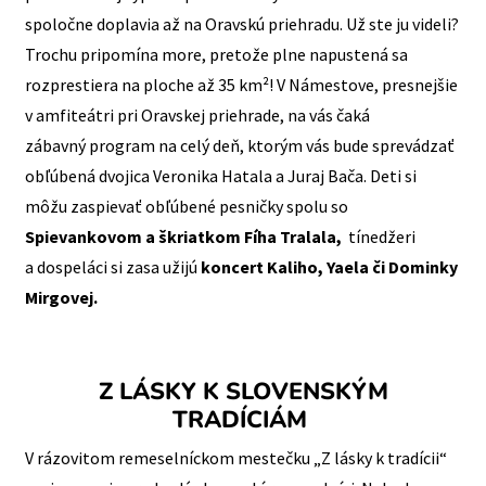
spoločne doplavia až na Oravskú priehradu. Už ste ju videli?
Trochu pripomína more, pretože plne napustená sa
rozprestiera na ploche až 35 km²! V Námestove, presnejšie
v amfiteátri pri Oravskej priehrade, na vás čaká
zábavný program na celý deň, ktorým vás bude sprevádzať
obľúbená dvojica Veronika Hatala a Juraj Bača.
Deti si
môžu zaspievať obľúbené pesničky spolu so
Spievankovom a škriatkom Fíha Tralala,
tínedžeri
a dospeláci si zasa užijú
koncert Kaliho, Yaela či Dominky
Mirgovej.
Z LÁSKY K SLOVENSKÝM
TRADÍCIÁM
V rázovitom remeselníckom mestečku „Z lásky k tradícii“