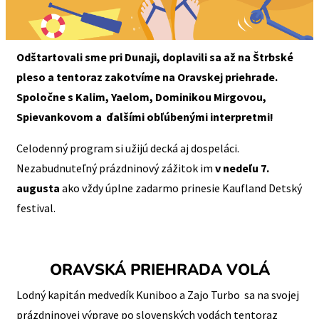
Odštartovali sme pri Dunaji, doplavili sa až na Štrbské
pleso a tentoraz zakotvíme na Oravskej priehrade.
Spoločne s Kalim, Yaelom, Dominikou Mirgovou,
Spievankovom a ďalšími obľúbenými interpretmi!
Celodenný program si užijú decká aj dospeláci.
Nezabudnuteľný prázdninový zážitok im
v nedeľu 7.
augusta
ako vždy úplne zadarmo prinesie Kaufland Detský
festival.
ORAVSKÁ PRIEHRADA VOLÁ
Lodný kapitán medvedík Kuniboo a Zajo Turbo sa na svojej
prázdninovej výprave po slovenských vodách tentoraz