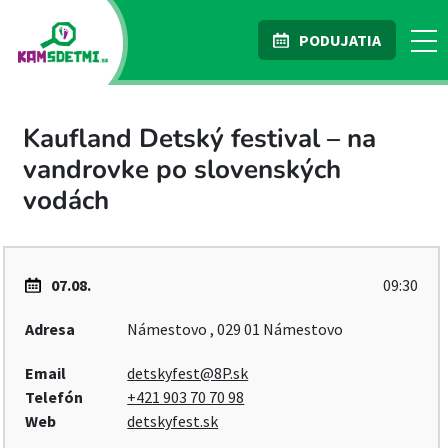
PODUJATIA
Kaufland Detský festival – na
vandrovke po slovenských
vodách
07.08.
09:30
Adresa
Námestovo , 029 01 Námestovo
Email
detskyfest@8P.sk
Telefón
+421 903 70 70 98
Web
detskyfest.sk