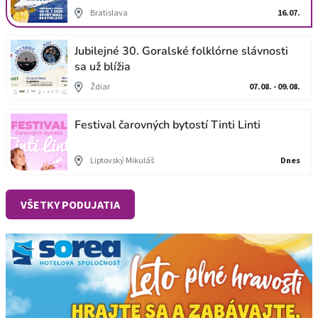
Bratislava
16.07.
Jubilejné 30. Goralské folklórne slávnosti
sa už blížia
Ždiar
07.08. - 09.08.
Festival čarovných bytostí Tinti Linti
Liptovský Mikuláš
Dnes
VŠETKY PODUJATIA