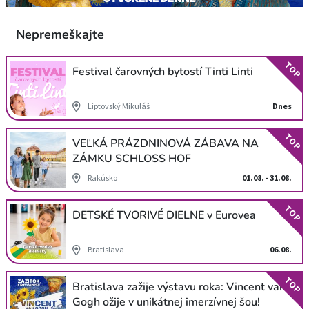
Nepremeškajte
TOP
Festival čarovných bytostí Tinti Linti
Liptovský Mikuláš
Dnes
TOP
VEĽKÁ PRÁZDNINOVÁ ZÁBAVA NA
ZÁMKU SCHLOSS HOF
Rakúsko
01.08. - 31.08.
TOP
DETSKÉ TVORIVÉ DIELNE v Eurovea
Bratislava
06.08.
TOP
Bratislava zažije výstavu roka: Vincent van
Gogh ožije v unikátnej imerzívnej šou!