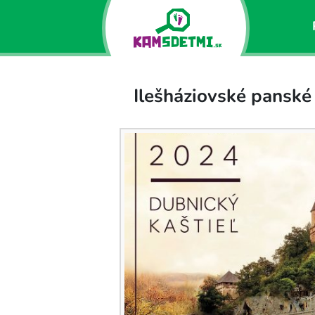
Ilešháziovské pansk