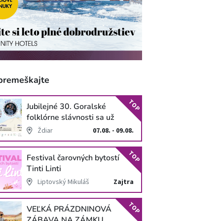
premeškajte
TOP
Jubilejné 30. Goralské
folklórne slávnosti sa už
blížia
Ždiar
07.08. - 09.08.
TOP
Festival čarovných bytostí
Tinti Linti
Liptovský Mikuláš
Zajtra
TOP
VEĽKÁ PRÁZDNINOVÁ
ZÁBAVA NA ZÁMKU