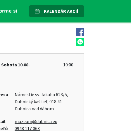
orme si
KALENDÁR AKCIÍ
Sobota
10.08.
10:00
resa
Námestie sv. Jakuba 623/5,
Dubnický kaštieľ, 018 41
Dubnica nad Váhom
ail
muzeum@dubnica.eu
lefó
0948 117 063