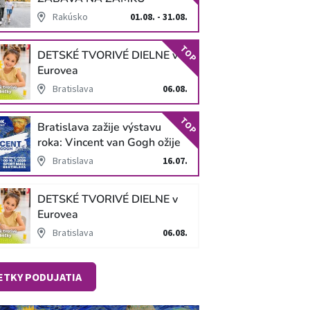
SCHLOSS HOF
Rakúsko
01.08. - 31.08.
TOP
DETSKÉ TVORIVÉ DIELNE v
Eurovea
Bratislava
06.08.
TOP
Bratislava zažije výstavu
roka: Vincent van Gogh ožije
v unikátnej imerzívnej šou!
Bratislava
16.07.
DETSKÉ TVORIVÉ DIELNE v
Eurovea
Bratislava
06.08.
ETKY PODUJATIA