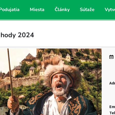
Podujatia
Miesta
Články
Súťaže
Vytv
é hody 2024
Ad
Em
Te