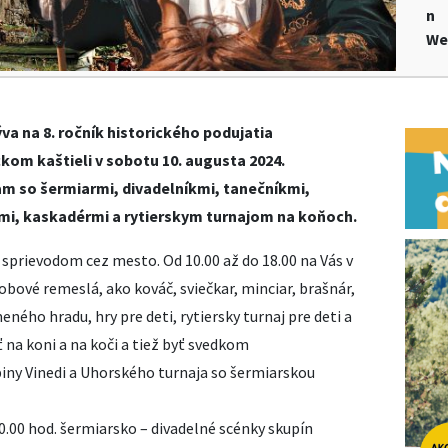
n
We
 na 8. ročník historického podujatia
kom kaštieli v sobotu 10. augusta 2024.
m so šermiarmi, divadelníkmi, tanečníkmi,
kmi, kaskadérmi a rytierskym turnajom na koňoch.
sprievodom cez mesto. Od 10.00 až do 18.00 na Vás v
bové remeslá, ako kováč, sviečkar, minciar, brašnár,
ného hradu, hry pre deti, rytiersky turnaj pre deti a
 na koni a na koči a tiež byť svedkom
piny Vinedi a Uhorského turnaja so šermiarskou
0.00 hod. šermiarsko – divadelné scénky skupín