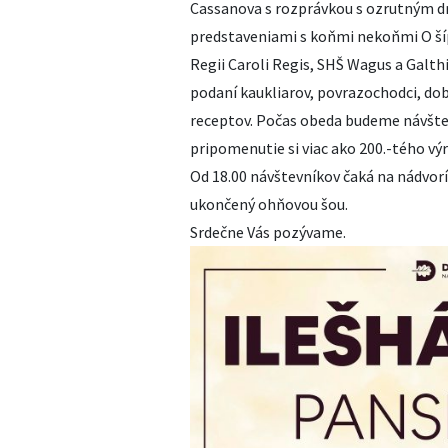
Cassanova s rozprávkou s ozrutným d
predstaveniami s koňmi nekoňmi O šíp
Regii Caroli Regis, SHŠ Wagus a Galthil
podaní kaukliarov, povrazochodci, d
receptov. Počas obeda budeme návšte
pripomenutie si viac ako 200.-tého vý
Od 18.00 návštevníkov čaká na nádvor
ukončený ohňovou šou.
Srdečne Vás pozývame.