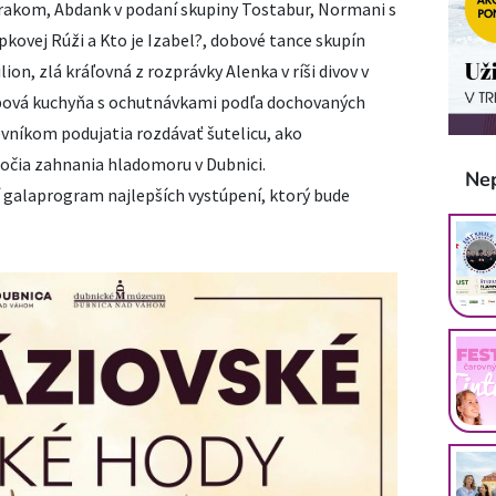
rakom, Abdank v podaní skupiny Tostabur, Normani s
kovej Rúži a Kto je Izabel?, dobové tance skupín
ion, zlá kráľovná z rozprávky Alenka v ríši divov v
obová kuchyňa s ochutnávkami podľa dochovaných
vníkom podujatia rozdávať šutelicu, ako
ročia zahnania hladomoru v Dubnici.
Ne
í galaprogram najlepších vystúpení, ktorý bude