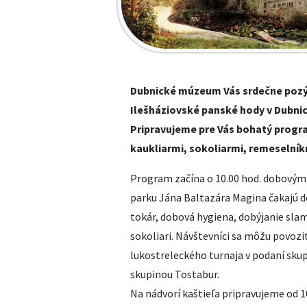
Dubnické múzeum Vás srdečne pozýva
Ilešháziovské panské hody v Dubnic
Pripravujeme pre Vás bohatý progra
kaukliarmi, sokoliarmi, remeselní
Program začína o 10.00 hod. dobovým 
parku Jána Baltazára Magina čakajú do
tokár, dobová hygiena, dobýjanie slame
sokoliari. Návštevníci sa môžu povoziť
lukostreleckého turnaja v podaní sku
skupinou Tostabur.
Na nádvorí kaštieľa pripravujeme od 1