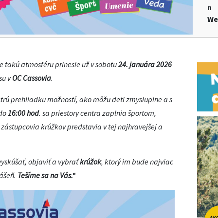
n
We
e takú atmosféru prinesie už v sobotu
24. januára 2026
su v
OC Cassovia
.
strú prehliadku možností, ako môžu deti zmysluplne a s
do
16:00 hod
. sa priestory centra zaplnia športom,
zástupcovia krúžkov predstavia v tej najhravejšej a
vyskúšať, objaviť a vybrať
krúžok
, ktorý im bude najviac
vášeň.
Tešíme sa na Vás.“