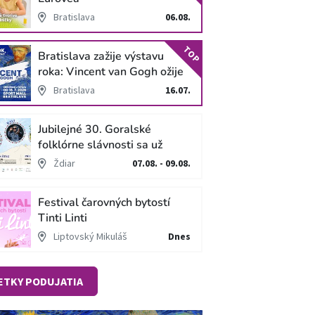
Bratislava
06.08.
TOP
Bratislava zažije výstavu
roka: Vincent van Gogh ožije
v unikátnej imerzívnej šou!
Bratislava
16.07.
Jubilejné 30. Goralské
folklórne slávnosti sa už
blížia
Ždiar
07.08. - 09.08.
Festival čarovných bytostí
Tinti Linti
Liptovský Mikuláš
Dnes
ETKY PODUJATIA