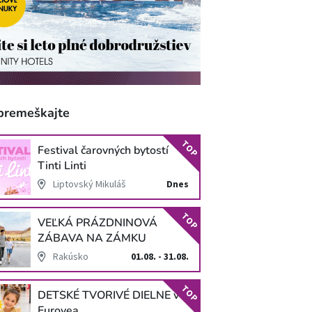
premeškajte
TOP
Festival čarovných bytostí
Tinti Linti
Liptovský Mikuláš
Dnes
TOP
VEĽKÁ PRÁZDNINOVÁ
ZÁBAVA NA ZÁMKU
SCHLOSS HOF
Rakúsko
01.08. - 31.08.
TOP
DETSKÉ TVORIVÉ DIELNE v
Eurovea