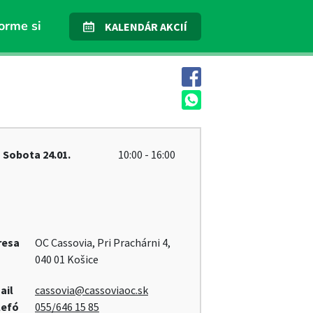
orme si
KALENDÁR AKCIÍ
Sobota
24.01.
10:00 - 16:00
resa
OC Cassovia, Pri Prachárni 4,
040 01 Košice
ail
cassovia@cassoviaoc.sk
lefó
055/646 15 85