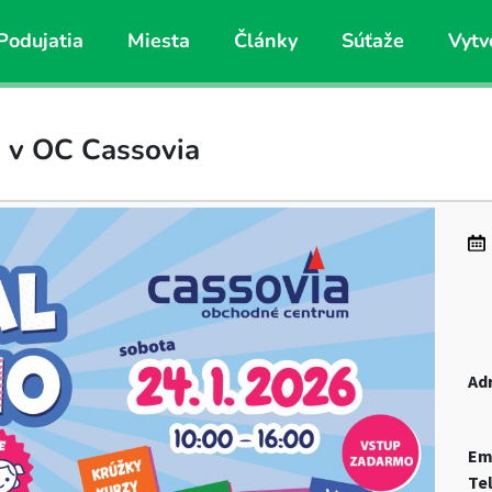
Podujatia
Miesta
Články
Súťaže
Vytv
u v OC Cassovia
Ad
Em
Te