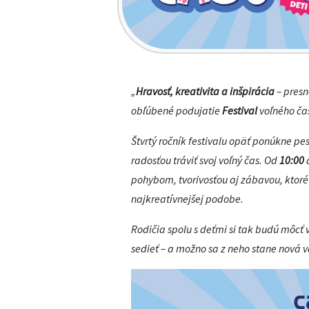
„
Hravosť, kreativita a inšpirácia
– presn
obľúbené podujatie
Festival
voľného ča
Štvrtý ročník festivalu opäť ponúkne pe
radosťou tráviť svoj voľný čas. Od
10:00
pohybom, tvorivosťou aj zábavou, ktoré 
najkreatívnejšej podobe.
Rodičia spolu s deťmi si tak budú môcť 
sedieť – a možno sa z neho stane nová 