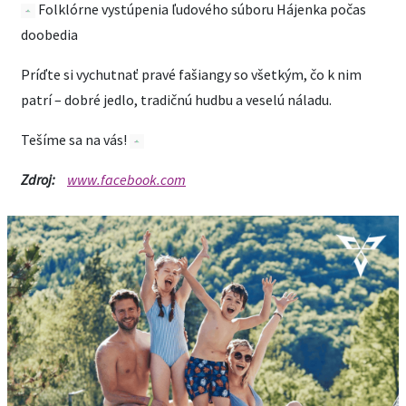
Folklórne vystúpenia ľudového súboru Hájenka počas
doobedia
Príďte si vychutnať pravé fašiangy so všetkým, čo k nim
patrí – dobré jedlo, tradičnú hudbu a veselú náladu.
Tešíme sa na vás!
Zdroj:
www.facebook.com