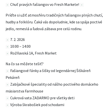
Chuť pravých fašiangov vo Fresh Markete!
Príďte si užiť atmosféru tradičných fašiangov plných chutí,
hudby a folklóru. Čaká vás dopoludnie, kde sa spája poctivé
jedlo, remeslá a ľudová zábava pre celú rodinu.
7. 2. 2026
10:00 – 14:00
Rožňavská 1A, Fresh Market
Na čo sa môžete tešiť?
Fašiangové fánky a šišky od legendárnej Šiškáreň
Pekáreň
Zabíjačkové špeciality od nášho poctivého domáceho
mäsiarstva Farmhouse
Cukrová vata ZADARMO pre všetky deti
Výroba škrabošiek pod schodami