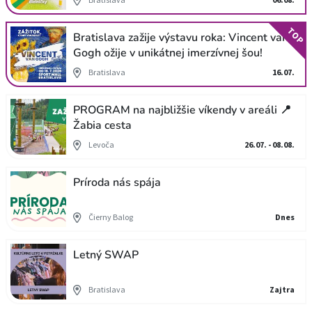
TOP
Bratislava zažije výstavu roka: Vincent van
Gogh ožije v unikátnej imerzívnej šou!
Bratislava
16.07.
PROGRAM na najbližšie víkendy v areáli 📍
Žabia cesta
Levoča
26.07. - 08.08.
Príroda nás spája
Čierny Balog
Dnes
Letný SWAP
Bratislava
Zajtra