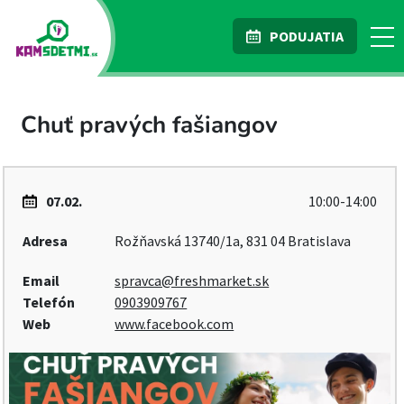
PODUJATIA
Chuť pravých fašiangov
07.02.
10:00-14:00
Adresa
Rožňavská 13740/1a, 831 04 Bratislava
Email
spravca@freshmarket.sk
Telefón
0903909767
Web
www.facebook.com