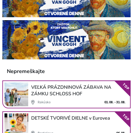
Nepremeškajte
TOP
VEĽKÁ PRÁZDNINOVÁ ZÁBAVA NA
ZÁMKU SCHLOSS HOF
Rakúsko
01.08. - 31.08.
TOP
DETSKÉ TVORIVÉ DIELNE v Eurovea
Bratislava
06.08.