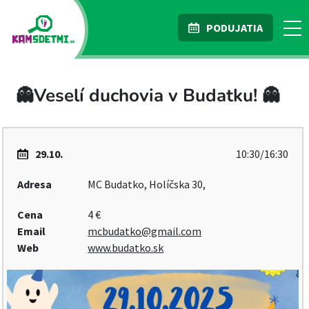
PODUJATIA
👻Veselí duchovia v Budatku! 👻
29.10.
10:30/16:30
Adresa
MC Budatko, Holíčska 30,
Cena
4 €
Email
mcbudatko@gmail.com
Web
www.budatko.sk