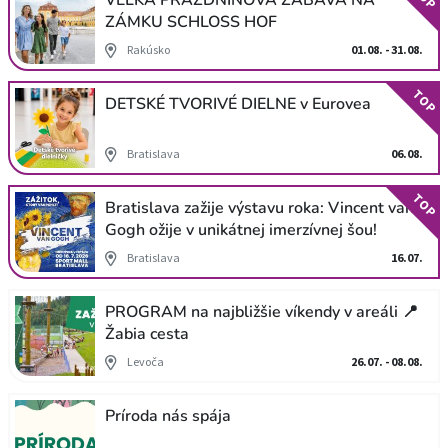
VEĽKÁ PRÁZDNINOVÁ ZÁBAVA NA
ZÁMKU SCHLOSS HOF
Rakúsko
01.08. - 31.08.
TOP
DETSKÉ TVORIVÉ DIELNE v Eurovea
Bratislava
06.08.
TOP
Bratislava zažije výstavu roka: Vincent van
Gogh ožije v unikátnej imerzívnej šou!
Bratislava
16.07.
PROGRAM na najbližšie víkendy v areáli 📍
Žabia cesta
Levoča
26.07. - 08.08.
Príroda nás spája