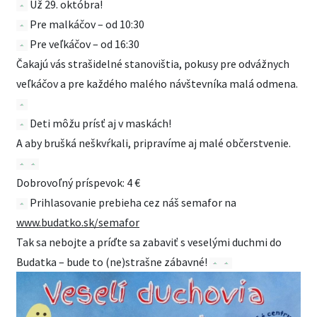
Už 29. októbra!
Pre malkáčov – od 10:30
Pre veľkáčov – od 16:30
Čakajú vás strašidelné stanovištia, pokusy pre odvážnych
veľkáčov a pre každého malého návštevníka malá odmena.
Deti môžu prísť aj v maskách!
A aby brušká neškvŕkali, pripravíme aj malé občerstvenie.
Dobrovoľný príspevok: 4 €
Prihlasovanie prebieha cez náš semafor na
www.budatko.sk/semafor
Tak sa nebojte a príďte sa zabaviť s veselými duchmi do
Budatka – bude to (ne)strašne zábavné!