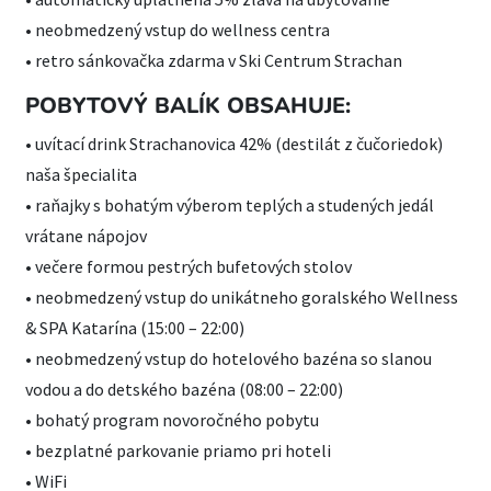
• neobmedzený vstup do wellness centra
• retro sánkovačka zdarma v Ski Centrum Strachan
POBYTOVÝ BALÍK OBSAHUJE:
• uvítací drink Strachanovica 42% (destilát z čučoriedok)
naša špecialita
• raňajky s bohatým výberom teplých a studených jedál
vrátane nápojov
• večere formou pestrých bufetových stolov
• neobmedzený vstup do unikátneho goralského Wellness
& SPA Katarína (15:00 – 22:00)
• neobmedzený vstup do hotelového bazéna so slanou
vodou a do detského bazéna (08:00 – 22:00)
• bohatý program novoročného pobytu
• bezplatné parkovanie priamo pri hoteli
• WiFi