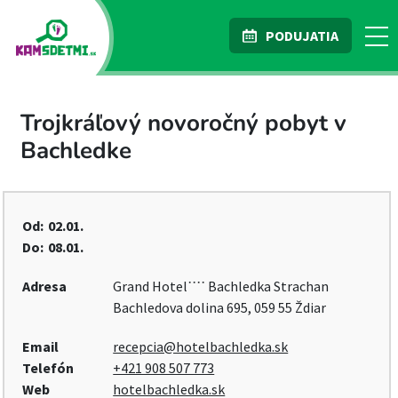
PODUJATIA
Trojkráľový novoročný pobyt v
Bachledke
Od:
02.01.
Do:
08.01.
Adresa
Grand Hotel˙˙˙˙ Bachledka Strachan
Bachledova dolina 695, 059 55 Ždiar
Email
recepcia@hotelbachledka.sk
Telefón
+421 908 507 773
Web
hotelbachledka.sk