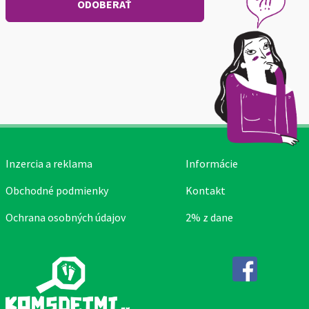
Inzercia a reklama
Informácie
Obchodné podmienky
Kontakt
Ochrana osobných údajov
2% z dane
Facebook