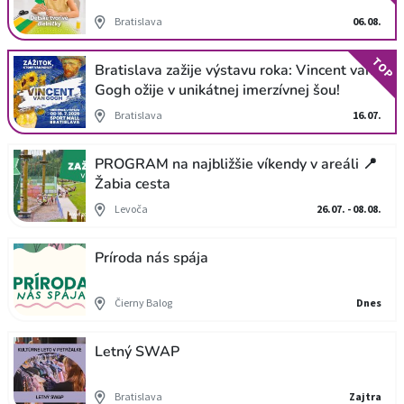
Bratislava
06.08.
TOP
Bratislava zažije výstavu roka: Vincent van
Gogh ožije v unikátnej imerzívnej šou!
Bratislava
16.07.
PROGRAM na najbližšie víkendy v areáli 📍
Žabia cesta
Levoča
26.07. - 08.08.
Príroda nás spája
Čierny Balog
Dnes
Letný SWAP
Bratislava
Zajtra