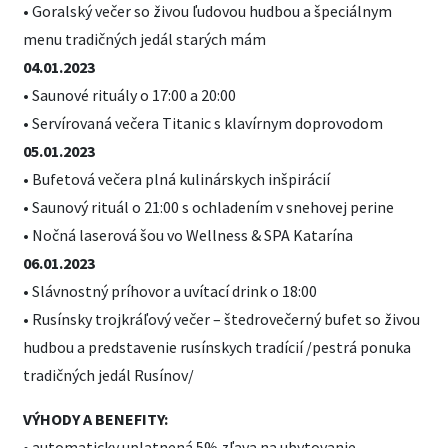
• Goralský večer so živou ľudovou hudbou a špeciálnym
menu tradičných jedál starých mám
04.01.2023
• Saunové rituály o 17:00 a 20:00
• Servírovaná večera Titanic s klavírnym doprovodom
05.01.2023
• Bufetová večera plná kulinárskych inšpirácií
• Saunový rituál o 21:00 s ochladením v snehovej perine
• Nočná laserová šou vo Wellness & SPA Katarína
06.01.2023
• Slávnostný príhovor a uvítací drink o 18:00
• Rusínsky trojkráľový večer – štedrovečerný bufet so živou
hudbou a predstavenie rusínskych tradícií /pestrá ponuka
tradičných jedál Rusínov/
VÝHODY A BENEFITY:
• automaticky uplatnená 5% zľava na ubytovanie