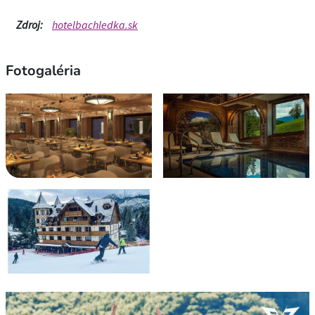
Zdroj:
hotelbachledka.sk
Fotogaléria