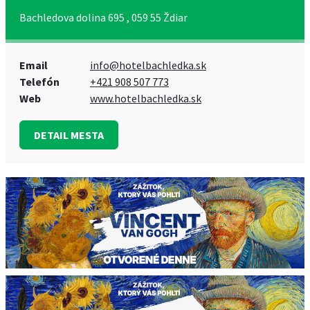
Bachledova dolina 695 , 059 55 Ždiar
Email
info@hotelbachledka.sk
Telefón
+421 908 507 773
Web
www.hotelbachledka.sk
DETAIL MESTA