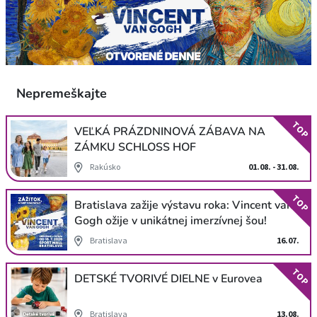
Nepremeškajte
TOP
VEĽKÁ PRÁZDNINOVÁ ZÁBAVA NA
ZÁMKU SCHLOSS HOF
Rakúsko
01.08. - 31.08.
TOP
Bratislava zažije výstavu roka: Vincent van
Gogh ožije v unikátnej imerzívnej šou!
Bratislava
16.07.
TOP
DETSKÉ TVORIVÉ DIELNE v Eurovea
Bratislava
13.08.