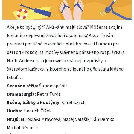
Aké je to byť „iný“? Akú váhu majú slová? Môžeme svojím
konaním ovplyvniť život ľudí okolo nás? Ako? To vám
prezradí pouličná inscenácia plná hravosti i humoru pre
deti od 4 rokov, na motívy slávneho dánskeho rozprávkara
H. Ch. Andersena a jeho svetoznámej rozprávky o
škaredom káčatku, z ktorého sa jedného dňa stala krásna
labuť…
Scenár a réžia:
Šimon Spišák
Dramaturgia:
Petra Tvrdá
Scéna, bábky a kostýmy:
Karel Czech
Hudba:
Jindřich Čížek
Hrajú:
Miroslava Mravcová, Matej Valašík, Ján Demko,
Michal Németh