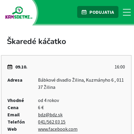
PODUJATIA
Škaredé káčatko
09.10.
16:00
Adresa
Bábkové divadlo Žilina, Kuzmányho 6 , 011
37 Žilina
Vhodné
od 4 rokov
Cena
6 €
Email
bdz@bdz.sk
Telefón
041/562 03 15
Web
www.facebook.com