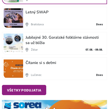
Letný SWAP
Bratislava
Dnes
Jubilejné 30. Goralské folklórne slávnosti
sa už blížia
Ždiar
07.08. - 09.08.
Čítanie si s deťmi
Lučenec
Dnes
VŠETKY PODUJATIA