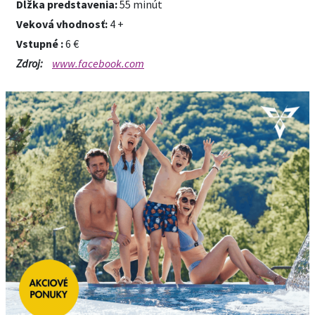
Dĺžka predstavenia:
55 minút
Veková vhodnosť:
4 +
Vstupné :
6 €
Zdroj:
www.facebook.com