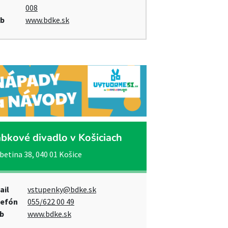
008
b
www.bdke.sk
bkové divadlo v Košiciach
betina 38, 040 01 Košice
ail
vstupenky@bdke.sk
lefón
055/622 00 49
b
www.bdke.sk