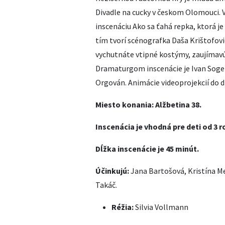
Divadle na cucky v českom Olomouci. 
inscenáciu Ako sa ťahá repka, ktorá je
tím tvorí scénografka Daša Krištofovi
vychutnáte vtipné kostýmy, zaujímavú 
Dramaturgom inscenácie je Ivan Sogel
Orgován. Animácie videoprojekcií do d
Miesto konania: Alžbetina 38.
Inscenácia je vhodná pre deti od 3 r
Dĺžka inscenácie je 45 minút.
Účinkujú:
Jana Bartošová, Kristína M
Takáč.
Réžia:
Silvia Vollmann