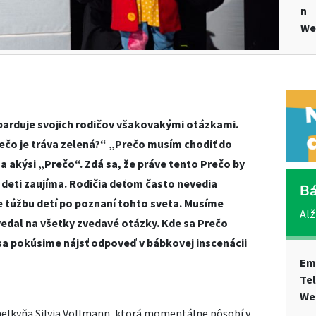
n
We
barduje svojich rodičov všakovakými otázkami.
ečo je tráva zelená?“ „Prečo musím chodiť do
a akýsi „Prečo“. Zdá sa, že práve tento Prečo by
deti zaujíma. Rodičia deťom často nevedia
Bá
e túžbu detí po poznaní tohto sveta. Musíme
Alž
edal na všetky zvedavé otázky. Kde sa Prečo
 sa pokúsime nájsť odpoveď v bábkovej inscenácii
Em
Te
We
melkyňa Silvia Vollmann, ktorá momentálne pôsobí v