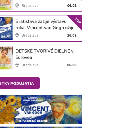
Bratislava
06.08.
TOP
Bratislava zažije výstavu
roka: Vincent van Gogh ožije
v unikátnej imerzívnej šou!
Bratislava
16.07.
DETSKÉ TVORIVÉ DIELNE v
Eurovea
Bratislava
06.08.
ETKY PODUJATIA