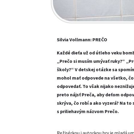
Silvia Vollmann: PREČO
Každé dieťa už od útleho veku bom
„Prečo si musím umývať ruky?“ „Pr
školy?“ V detskej otázke sa spomín
mohol mať odpovede na všetko, čo 
odpovedať. To však nijako neznižuj
preto nájsť Preča, aby deťom odpov
skrýva, čo robí a ako vyzerá? Na to
s priliehavým názvom Prečo.
Režisérkou i autorkou hry je mladá u