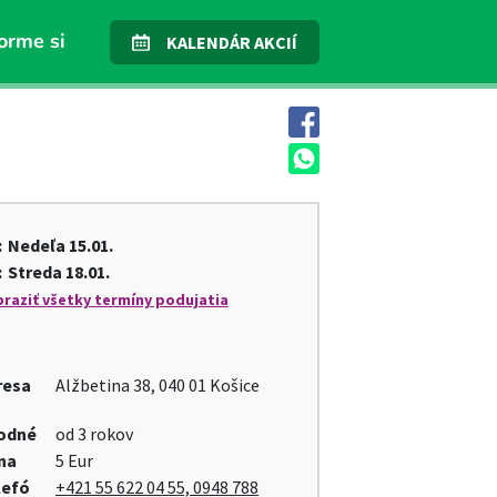
orme si
KALENDÁR AKCIÍ
:
Nedeľa
15.01.
:
Streda
18.01.
raziť všetky termíny podujatia
resa
Alžbetina 38, 040 01 Košice
odné
od 3 rokov
na
5 Eur
lefó
+421 55 622 04 55, 0948 788