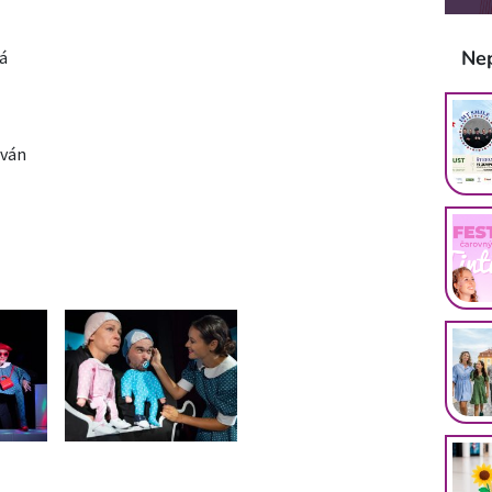
Ne
á
ován