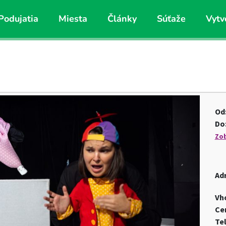
Podujatia
Miesta
Články
Súťaže
Vytv
Od
Do
Zob
Ad
Vh
Ce
Te