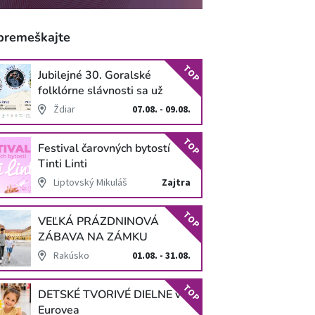
premeškajte
TOP
Jubilejné 30. Goralské
folklórne slávnosti sa už
blížia
Ždiar
07.08. - 09.08.
TOP
Festival čarovných bytostí
Tinti Linti
Liptovský Mikuláš
Zajtra
TOP
VEĽKÁ PRÁZDNINOVÁ
ZÁBAVA NA ZÁMKU
SCHLOSS HOF
Rakúsko
01.08. - 31.08.
TOP
DETSKÉ TVORIVÉ DIELNE v
Eurovea