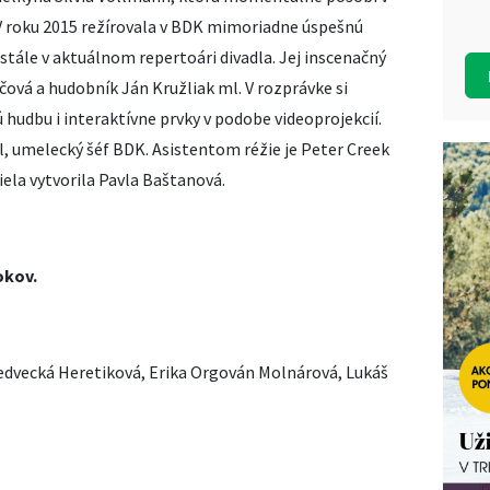
V roku 2015 režírovala v BDK mimoriadne úspešnú
 stále v aktuálnom repertoári divadla. Jej inscenačný
čová a hudobník Ján Kružliak ml. V rozprávke si
hudbu i interaktívne prvky v podobe videoprojekcií.
, umelecký šéf BDK. Asistentom réžie je Peter Creek
iela vytvorila Pavla Baštanová.
okov.
edvecká Heretiková, Erika Orgován Molnárová, Lukáš