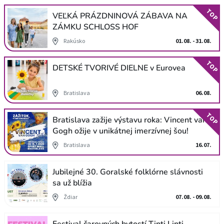
TOP
VEĽKÁ PRÁZDNINOVÁ ZÁBAVA NA
ZÁMKU SCHLOSS HOF
Rakúsko
01.08. - 31.08.
TOP
DETSKÉ TVORIVÉ DIELNE v Eurovea
Bratislava
06.08.
TOP
Bratislava zažije výstavu roka: Vincent van
Gogh ožije v unikátnej imerzívnej šou!
Bratislava
16.07.
Jubilejné 30. Goralské folklórne slávnosti
sa už blížia
Ždiar
07.08. - 09.08.