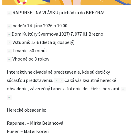
RAPUNSEL NA VLÁSKU prichádza do BREZNA!
nedeľa 14. júna 2026 o 10:00
Dom Kultúry Švermova 1027/7, 977 01 Brezno
Vstupné: 13 € (dieťa aj dospelý)
Trvanie: 50 minút
Vhodné od 3 rokov
Interaktívne divadelné predstavenie, kde sú detičky
súčasťou predstavenia.
Čaká vás kvalitné herecké
obsadenie, záverečný tanec a fotenie detičiek s hercami.
Herecké obsadenie:
Rapunsel – Mirka Belancová
Eugen – Matej Koreň