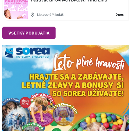
Festival čarovných bytostí Tinti Linti
Liptovský Mikuláš
Dnes
VŠETKY PODUJATIA