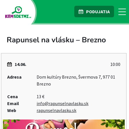
PODUJATIA
Rapunsel na vlásku – Brezno
14.06.
10:00
Adresa
Dom kultúry Brezno, Švermova 7, 977 01
Brezno
Cena
13 €
Email
info@rapunselnavlasku.sk
Web
rapunselnavlasku.sk