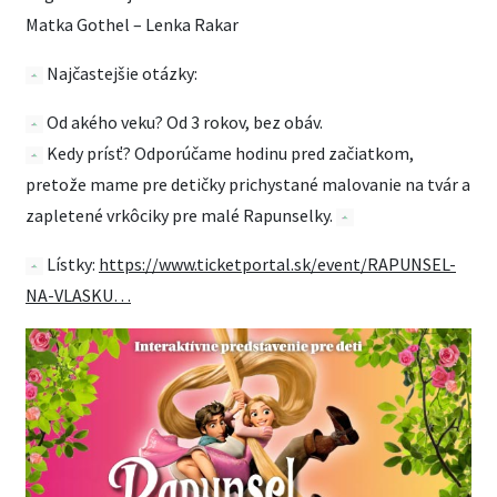
Matka Gothel – Lenka Rakar
Najčastejšie otázky:
Od akého veku? Od 3 rokov, bez obáv.
Kedy prísť? Odporúčame hodinu pred začiatkom,
pretože mame pre detičky prichystané malovanie na tvár a
zapletené vrkôciky pre malé Rapunselky.
Lístky:
https://www.ticketportal.sk/event/RAPUNSEL-
NA-VLASKU…