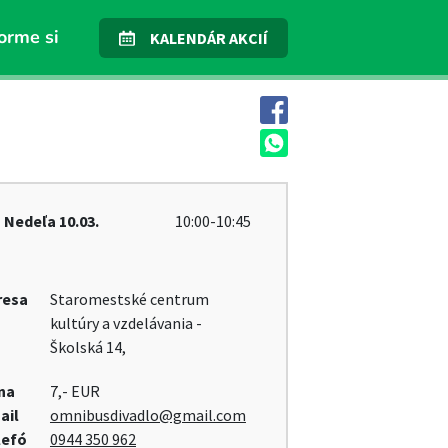
orme si
KALENDÁR AKCIÍ
Nedeľa
10.03.
10:00-10:45
resa
Staromestské centrum
kultúry a vzdelávania -
Školská 14,
na
7,- EUR
ail
omnibusdivadlo@gmail.com
lefó
0944 350 962