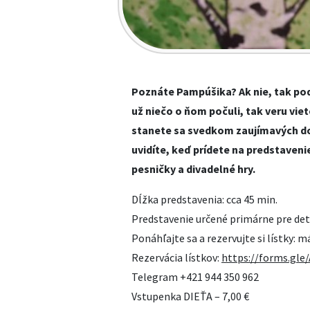
Poznáte Pampúšika? Ak nie, tak poď
už niečo o ňom počuli, tak veru vie
stanete sa svedkom zaujímavých do
uvidíte, keď prídete na predstaveni
pesničky a divadelné hry.
Dĺžka predstavenia: cca 45 min.
Predstavenie určené primárne pre det
Ponáhľajte sa a rezervujte si lístky: 
Rezervácia lístkov:
https://forms.gl
Telegram +421 944 350 962
Vstupenka DIEŤA – 7,00 €