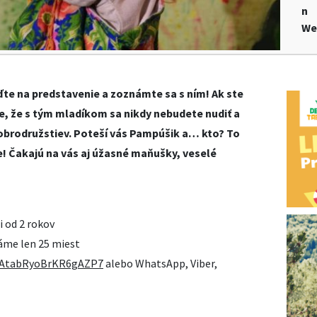
n
We
te na predstavenie a zoznámte sa s ním! Ak ste
te, že s tým mladíkom sa nikdy nebudete nudiť a
brodružstiev. Poteší vás Pampúšik a… kto? To
e! Čakajú na vás aj úžasné maňušky, veselé
i od 2 rokov
máme len 25 miest
e/AtabRyoBrKR6gAZP7
alebo WhatsApp, Viber,