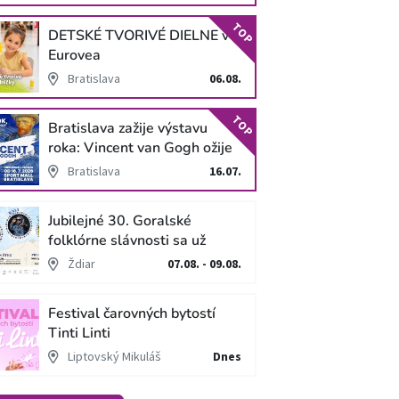
TOP
DETSKÉ TVORIVÉ DIELNE v
Eurovea
Bratislava
06.08.
TOP
Bratislava zažije výstavu
roka: Vincent van Gogh ožije
v unikátnej imerzívnej šou!
Bratislava
16.07.
Jubilejné 30. Goralské
folklórne slávnosti sa už
blížia
Ždiar
07.08. - 09.08.
Festival čarovných bytostí
Tinti Linti
Liptovský Mikuláš
Dnes