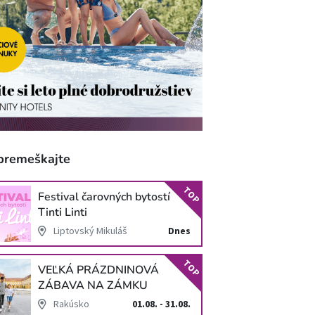
premeškajte
TOP
Festival čarovných bytostí
Tinti Linti
Liptovský Mikuláš
Dnes
TOP
VEĽKÁ PRÁZDNINOVÁ
ZÁBAVA NA ZÁMKU
SCHLOSS HOF
Rakúsko
01.08. - 31.08.