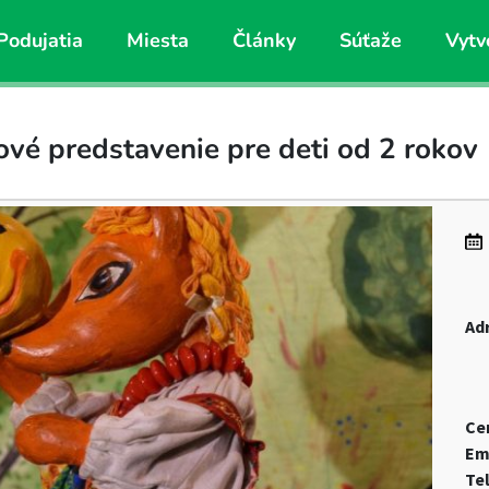
Podujatia
Miesta
Články
Súťaže
Vytv
é predstavenie pre deti od 2 rokov
Ad
Ce
Em
Te