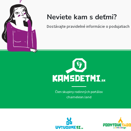
Neviete kam s deťmi?
Dostávajte pravidelné informácie o podujatiach
Člen skupiny rodinných portálov
chameleon.land