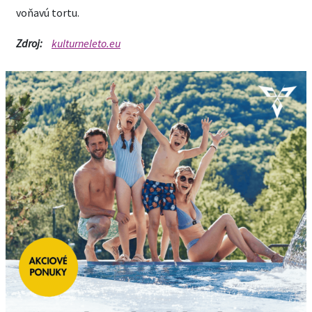
voňavú tortu.
Zdroj:
kulturneleto.eu