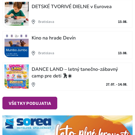
DETSKÉ TVORIVÉ DIELNE v Eurovea
Bratislava
13.08.
Kino na hrade Devín
Bratislava
13.08.
DANCE LAND – letný tanečno-zábavný
camp pre deti 🕺☀️
27.07. - 14.08.
VŠETKY PODUJATIA