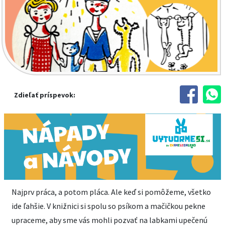
Zdieľať príspevok:
Najprv práca, a potom pláca. Ale keď si pomôžeme, všetko
ide ľahšie. V knižnici si spolu so psíkom a mačičkou pekne
upraceme, aby sme vás mohli pozvať na labkami upečenú