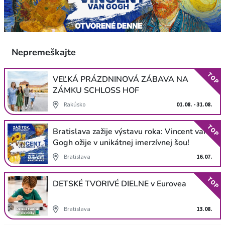
Nepremeškajte
TOP
VEĽKÁ PRÁZDNINOVÁ ZÁBAVA NA
ZÁMKU SCHLOSS HOF
Rakúsko
01.08. - 31.08.
TOP
Bratislava zažije výstavu roka: Vincent van
Gogh ožije v unikátnej imerzívnej šou!
Bratislava
16.07.
TOP
DETSKÉ TVORIVÉ DIELNE v Eurovea
Bratislava
13.08.