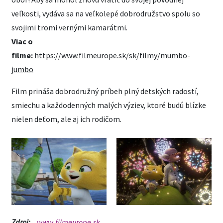
veľkosti, vydáva sa na veľkolepé dobrodružstvo spolu so
svojimi tromi vernými kamarátmi.
Viac o
filme:
https://www.filmeurope.sk/sk/filmy/mumbo-
jumbo
Film prináša dobrodružný príbeh plný detských radostí,
smiechu a každodenných malých výziev, ktoré budú blízke
nielen deťom, ale aj ich rodičom.
Zdroj:
www.filmeurope.sk