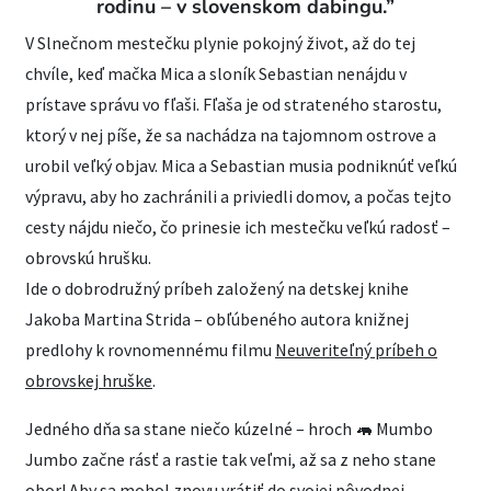
rodinu – v slovenskom dabingu.”
V Slnečnom mestečku plynie pokojný život, až do tej
chvíle, keď mačka Mica a sloník Sebastian nenájdu v
prístave správu vo fľaši. Fľaša je od strateného starostu,
ktorý v nej píše, že sa nachádza na tajomnom ostrove a
urobil veľký objav. Mica a Sebastian musia podniknúť veľkú
výpravu, aby ho zachránili a priviedli domov, a počas tejto
cesty nájdu niečo, čo prinesie ich mestečku veľkú radosť –
obrovskú hrušku.
Ide o dobrodružný príbeh založený na detskej knihe
Jakoba Martina Strida – obľúbeného autora knižnej
predlohy k rovnomennému filmu
Neuveriteľný príbeh o
obrovskej hruške
.
Jedného dňa sa stane niečo kúzelné – hroch 🦛 Mumbo
Jumbo začne rásť a rastie tak veľmi, až sa z neho stane
obor! Aby sa mohol znovu vrátiť do svojej pôvodnej