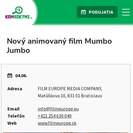
PODUJATIA
Nový animovaný film Mumbo
Jumbo
04.06.
Adresa
FILM EUROPE MEDIA COMPANY,
Matúškova 10, 831 01 Bratislava
Email
info@filmeurope.eu
Telefón
+421 254 630 049
Web
www.filmeurope.sk