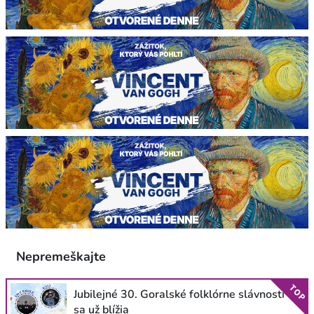
Nepremeškajte
TOP
Jubilejné 30. Goralské folklórne slávnosti
sa už blížia