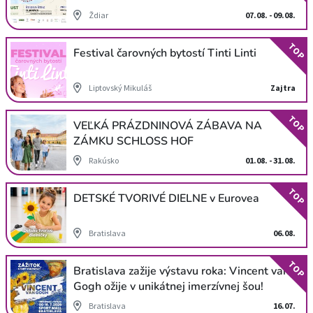
Ždiar
07.08. - 09.08.
TOP
Festival čarovných bytostí Tinti Linti
Liptovský Mikuláš
Zajtra
TOP
VEĽKÁ PRÁZDNINOVÁ ZÁBAVA NA
ZÁMKU SCHLOSS HOF
Rakúsko
01.08. - 31.08.
TOP
DETSKÉ TVORIVÉ DIELNE v Eurovea
Bratislava
06.08.
TOP
Bratislava zažije výstavu roka: Vincent van
Gogh ožije v unikátnej imerzívnej šou!
Bratislava
16.07.