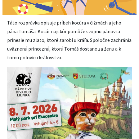
Táto rozprávka opisuje príbeh kocúra v čižmách a jeho
pána Tomáša. Kocúr najskôr pomôže svojmu pánovi a
prinesie mu zlato, ktoré zarobí u kráľa. Spoločne zachránia
uväznenú princeznú, ktorú Tomáš dostane za ženu a k
tomu polovicu kráľovstva.