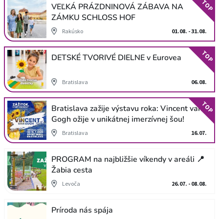
TOP
VEĽKÁ PRÁZDNINOVÁ ZÁBAVA NA
ZÁMKU SCHLOSS HOF
Rakúsko
01.08. - 31.08.
TOP
DETSKÉ TVORIVÉ DIELNE v Eurovea
Bratislava
06.08.
TOP
Bratislava zažije výstavu roka: Vincent van
Gogh ožije v unikátnej imerzívnej šou!
Bratislava
16.07.
PROGRAM na najbližšie víkendy v areáli 📍
Žabia cesta
Levoča
26.07. - 08.08.
Príroda nás spája