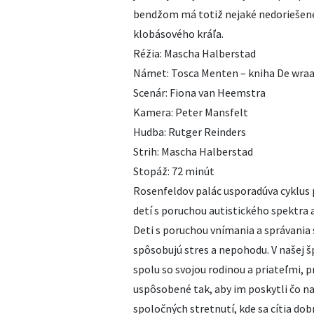
bendžom má totiž nejaké nedoriešené
klobásového kráľa.
Réžia: Mascha Halberstad
Námet: Tosca Menten – kniha De wraa
Scenár: Fiona van Heemstra
Kamera: Peter Mansfelt
Hudba: Rutger Reinders
Strih: Mascha Halberstad
Stopáž: 72 minút
Rosenfeldov palác usporadúva cyklu
detí s poruchou autistického spektra
Deti s poruchou vnímania a správania 
spôsobujú stres a nepohodu. V našej 
spolu so svojou rodinou a priateľmi, 
uspôsobené tak, aby im poskytli čo na
spoločných stretnutí, kde sa cítia do