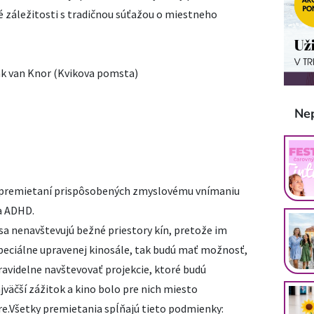
 záležitosti s tradičnou súťažou o miestneho
k van Knor (Kvikova pomsta)
Ne
s premietaní prispôsobených zmyslovému vnímaniu
 a ADHD.
sa nenavštevujú bežné priestory kín, pretože im
špeciálne upravenej kinosále, tak budú mať možnosť,
pravidelne navštevovať projekcie, ktoré budú
jväčší zážitok a kino bolo pre nich miesto
bre.Všetky premietania spĺňajú tieto podmienky: