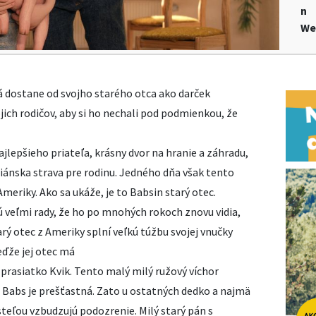
n
We
á dostane od svojho starého otca ako darček
ich rodičov, aby si ho nechali pod podmienkou, že
jlepšieho priateľa, krásny dvor na hranie a záhradu,
riánska strava pre rodinu. Jedného dňa však tento
Ameriky. Ako sa ukáže, je to Babsin starý otec.
 veľmi rady, že ho po mnohých rokoch znovu vidia,
rý otec z Ameriky splní veľkú túžbu svojej vnučky
ďže jej otec má
s prasiatko Kvik. Tento malý milý ružový víchor
 Babs je prešťastná. Zato u ostatných dedko a najmä
eľou vzbudzujú podozrenie. Milý starý pán s