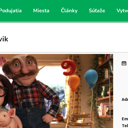
Podujatia
Miesta
Články
Súťaže
Vytv
vik
Ad
Em
Te