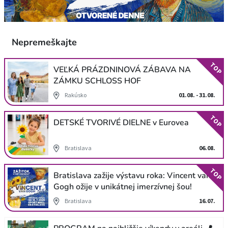
Nepremeškajte
TOP
VEĽKÁ PRÁZDNINOVÁ ZÁBAVA NA
ZÁMKU SCHLOSS HOF
Rakúsko
01.08. - 31.08.
TOP
DETSKÉ TVORIVÉ DIELNE v Eurovea
Bratislava
06.08.
TOP
Bratislava zažije výstavu roka: Vincent van
Gogh ožije v unikátnej imerzívnej šou!
Bratislava
16.07.