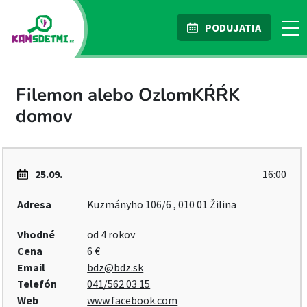
PODUJATIA
Filemon alebo OzlomKŔŔK
domov
25.09.
16:00
Adresa
Kuzmányho 106/6 , 010 01 Žilina
Vhodné
od 4 rokov
Cena
6 €
Email
bdz@bdz.sk
Telefón
041/562 03 15
Web
www.facebook.com