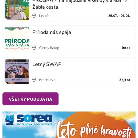
PROGRAM na najbližšie víkendy v areáli 📍
Žabia cesta
Levoča
26.07. - 08.08.
Príroda nás spája
Čierny Balog
Dnes
Letný SWAP
Bratislava
Zajtra
VŠETKY PODUJATIA