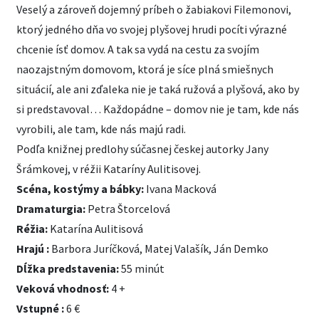
Veselý a zároveň dojemný príbeh o žabiakovi Filemonovi,
ktorý jedného dňa vo svojej plyšovej hrudi pocíti výrazné
chcenie ísť domov. A tak sa vydá na cestu za svojím
naozajstným domovom, ktorá je síce plná smiešnych
situácií, ale ani zďaleka nie je taká ružová a plyšová, ako by
si predstavoval… Každopádne – domov nie je tam, kde nás
vyrobili, ale tam, kde nás majú radi.
Podľa knižnej predlohy súčasnej českej autorky Jany
Šrámkovej, v réžii Kataríny Aulitisovej.
Scéna, kostýmy a bábky:
Ivana Macková
Dramaturgia:
Petra Štorcelová
Réžia:
Katarína Aulitisová
Hrajú :
Barbora Juríčková, Matej Valašík, Ján Demko
Dĺžka predstavenia:
55 minút
Veková vhodnosť:
4 +
Vstupné :
6 €