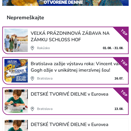
Nepremeškajte
TOP
VEĽKÁ PRÁZDNINOVÁ ZÁBAVA NA
ZÁMKU SCHLOSS HOF
Rakúsko
01.08. - 31.08.
TOP
Bratislava zažije výstavu roka: Vincent van
Gogh ožije v unikátnej imerzívnej šou!
Bratislava
16.07.
TOP
DETSKÉ TVORIVÉ DIELNE v Eurovea
Bratislava
13.08.
DETSKÉ TVORIVÉ DIELNE v Eurovea