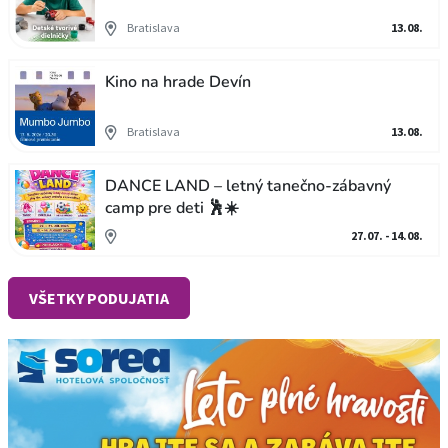
Bratislava
13.08.
Kino na hrade Devín
Bratislava
13.08.
DANCE LAND – letný tanečno-zábavný
camp pre deti 🕺☀️
27.07. - 14.08.
VŠETKY PODUJATIA