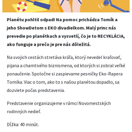
Planétu pohltil odpad! Na pomoc prichádza Tomík a
jeho ShowDetom s EKO divadielkom. Malý princ nás
prevedie po planétkach a vysvetlí, čo je to RECYKLÁCIA,
ako funguje a prečo je pre nás dôležitá.
Na svojich cestách stretáva kráľa, ktorý nevedel kraľovať,
pijana a chamtivého biznismena, od ktorých si zobral veľké
ponaučenie. Spoločne si zaspievame pesničky Eko-Rapera
Tomíka. Viac o tom, ako to s našou planétou dopadlo, sa
dozviete počas predstavenia.
Predstavenie organizujeme v rámci Novomestských
rodinných nedieľ.
Dĺžka: 40 minút.