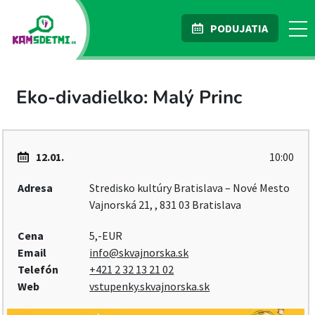
PODUJATIA
Eko-divadielko: Malý Princ
12.01.
10:00
Adresa
Stredisko kultúry Bratislava – Nové Mesto
Vajnorská 21, , 831 03 Bratislava
Cena
5,-EUR
Email
info@skvajnorska.sk
Telefón
+421 2 32 13 21 02
Web
vstupenky.skvajnorska.sk