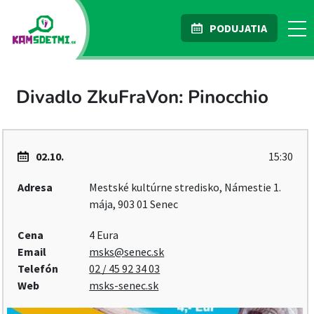
PODUJATIA
Divadlo ZkuFraVon: Pinocchio
02.10.
15:30
Adresa
Mestské kultúrne stredisko, Námestie 1.
mája, 903 01 Senec
Cena
4 Eura
Email
msks@senec.sk
Telefón
02 / 45 92 34 03
Web
msks-senec.sk