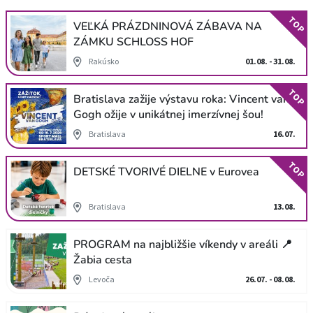
TOP
VEĽKÁ PRÁZDNINOVÁ ZÁBAVA NA
ZÁMKU SCHLOSS HOF
Rakúsko
01.08. - 31.08.
TOP
Bratislava zažije výstavu roka: Vincent van
Gogh ožije v unikátnej imerzívnej šou!
Bratislava
16.07.
TOP
DETSKÉ TVORIVÉ DIELNE v Eurovea
Bratislava
13.08.
PROGRAM na najbližšie víkendy v areáli 📍
Žabia cesta
Levoča
26.07. - 08.08.