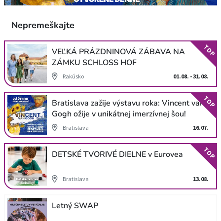
Nepremeškajte
TOP
VEĽKÁ PRÁZDNINOVÁ ZÁBAVA NA
ZÁMKU SCHLOSS HOF
Rakúsko
01.08. - 31.08.
TOP
Bratislava zažije výstavu roka: Vincent van
Gogh ožije v unikátnej imerzívnej šou!
Bratislava
16.07.
TOP
DETSKÉ TVORIVÉ DIELNE v Eurovea
Bratislava
13.08.
Letný SWAP