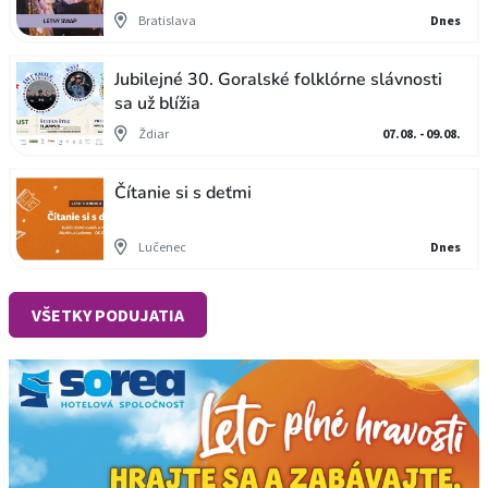
Bratislava
Dnes
Jubilejné 30. Goralské folklórne slávnosti
sa už blížia
Ždiar
07.08. - 09.08.
Čítanie si s deťmi
Lučenec
Dnes
VŠETKY PODUJATIA