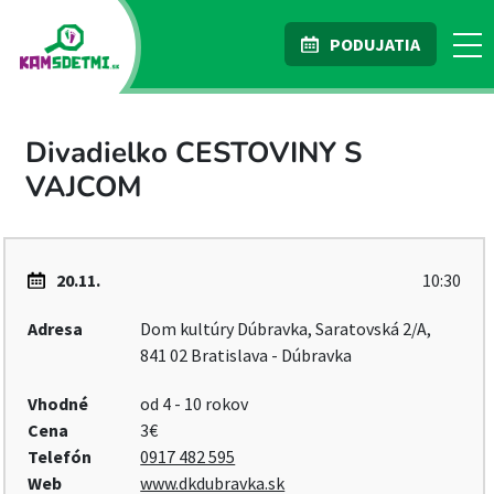
PODUJATIA
Divadielko CESTOVINY S
VAJCOM
20.11.
10:30
Adresa
Dom kultúry Dúbravka, Saratovská 2/A,
841 02 Bratislava - Dúbravka
Vhodné
od 4 - 10 rokov
Cena
3€
Telefón
0917 482 595
Web
www.dkdubravka.sk