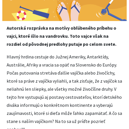
Autorská rozprávka na motívy obľúbeného príbehu o
vajci, ktoré išlo na vandrovku. Toto vajce však na
rozdiel od pôvodnej predlohy putuje po celom svete.
Hlavný hrdina cestuje do Južnej Ameriky, Antarktídy,
Austrálie, Afriky a vracia sa opäť na Slovensko do Európy.
Počas putovania stretáva ďalšie vajíčka alebo živočíchy,
ktoré sa práve z vajíčka vyliahli, a tak zisťuje, že z vajíčok sa
neliahnú len sliepky, ale všetky možné živočíšne druhy. V
tejto hre vystupujú aj postavy cestovateľov, ktorí detského
diváka informujú o konkrétnom kontinente a vyberajú
zaujímavosti, ktoré si dieťa môže ľahko zapamätať. A čo sa
stane s naším vajíčkom? Na to sa už príďte pozrieť