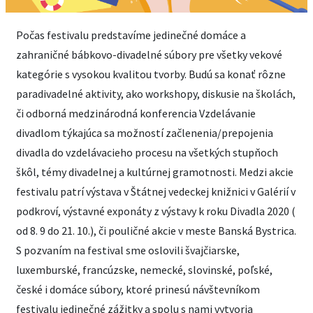
Počas festivalu predstavíme jedinečné domáce a
zahraničné bábkovo-divadelné súbory pre všetky vekové
kategórie s vysokou kvalitou tvorby. Budú sa konať rôzne
paradivadelné aktivity, ako workshopy, diskusie na školách,
či odborná medzinárodná konferencia Vzdelávanie
divadlom týkajúca sa možností začlenenia/prepojenia
divadla do vzdelávacieho procesu na všetkých stupňoch
škôl, témy divadelnej a kultúrnej gramotnosti. Medzi akcie
festivalu patrí výstava v Štátnej vedeckej knižnici v Galérií v
podkroví, výstavné exponáty z výstavy k roku Divadla 2020 (
od 8. 9 do 21. 10.), či pouličné akcie v meste Banská Bystrica.
S pozvaním na festival sme oslovili švajčiarske,
luxemburské, francúzske, nemecké, slovinské, poľské,
české i domáce súbory, ktoré prinesú návštevníkom
festivalu jedinečné zážitky a spolu s nami vytvoria