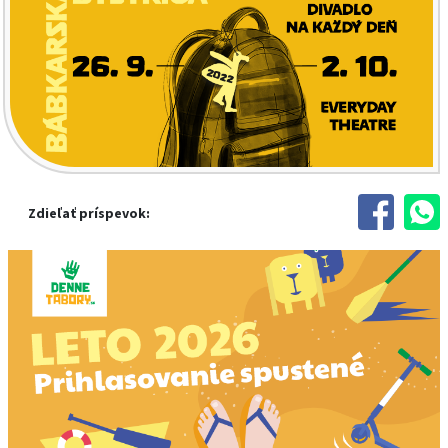
Zdieľať príspevok: