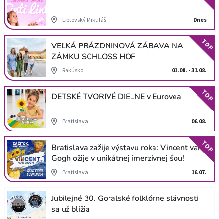
Liptovský Mikuláš
Dnes
TOP
VEĽKÁ PRÁZDNINOVÁ ZÁBAVA NA
ZÁMKU SCHLOSS HOF
Rakúsko
01.08. - 31.08.
TOP
DETSKÉ TVORIVÉ DIELNE v Eurovea
Bratislava
06.08.
TOP
Bratislava zažije výstavu roka: Vincent van
Gogh ožije v unikátnej imerzívnej šou!
Bratislava
16.07.
Jubilejné 30. Goralské folklórne slávnosti
sa už blížia