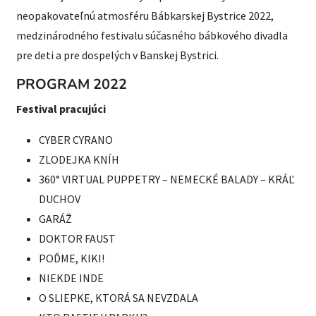
neopakovateľnú atmosféru Bábkarskej Bystrice 2022,
medzinárodného festivalu súčasného bábkového divadla
pre deti a pre dospelých v Banskej Bystrici.
PROGRAM 2022
Festival pracujúci
CYBER CYRANO
ZLODEJKA KNÍH
360° VIRTUAL PUPPETRY – NEMECKÉ BALADY – KRÁĽ
DUCHOV
GARÁŽ
DOKTOR FAUST
POĎME, KIKI!
NIEKDE INDE
O SLIEPKE, KTORÁ SA NEVZDALA