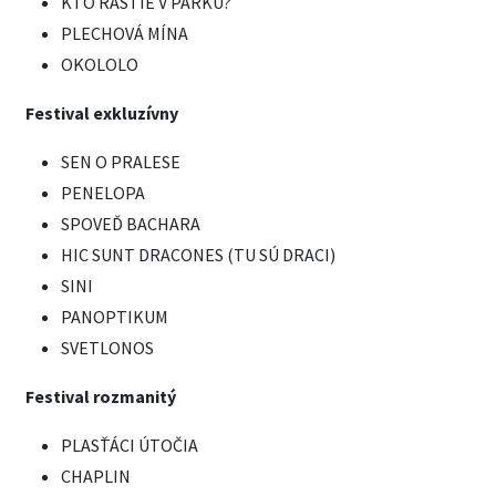
KTO RASTIE V PARKU?
PLECHOVÁ MÍNA
OKOLOLO
Festival exkluzívny
SEN O PRALESE
PENELOPA
SPOVEĎ BACHARA
HIC SUNT DRACONES (TU SÚ DRACI)
SINI
PANOPTIKUM
SVETLONOS
Festival rozmanitý
PLASŤÁCI ÚTOČIA
CHAPLIN