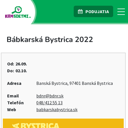
PODUJATIA
Bábkarská Bystrica 2022
Od:
26.09.
Do:
02.10.
Adresa
Banská Bystrica, 97401 Banská Bystrica
Email
bdnr@bdnr.sk
Telefón
048/412 55 13
Web
babkarskabystrica.sk