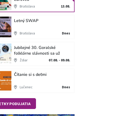
Bratislava
13.08.
Letný SWAP
Bratislava
Dnes
Jubilejné 30. Goralské
folklórne slávnosti sa už
blížia
Ždiar
07.08. - 09.08.
Čítanie si s deťmi
Lučenec
Dnes
ETKY PODUJATIA