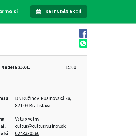
orme si
KALENDÁR AKCIÍ
Nedeľa
25.01.
15:00
resa
DK Ružinov, Ružinovská 28,
821 03 Bratislava
na
Vstup voľný
ail
cultus@cultusruzinov.sk
lefó
0243330260