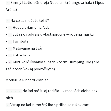
Zimný štadión Ondreja Nepelu – tréningová hala (Tipos
Aréna)
Na čo sa môžete tešiť?
•
Hudba priamo na ľade
•
Súťaž o najkrajšiu vlastnoručne vyrobenú masku
•
Tombola
•
Maľovanie na tvár
•
Fotostena
•
Kurz korčuľovania s inštruktormi Jumping Joe (pre
začiatočníkov aj pokročilých)
Moderuje Richard Vrablec.
Na ľad môžu aj rodičia – v maskách alebo bez
nich.
Vstup na ľad je možný iba s prilbou a rukavicami.