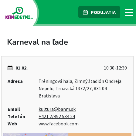
PODUJATIA
Karneval na ľade
01.02.
10:30-12:30
Adresa
Tréningová hala, Zimný štadión Ondreja
Nepelu, Trnavská 1372/27, 831 04
Bratislava
Email
kultura@banm.sk
Telefón
+421 2/492 534 24
Web
www.facebook.com