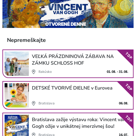
Nepremeškajte
TOP
VEĽKÁ PRÁZDNINOVÁ ZÁBAVA NA
ZÁMKU SCHLOSS HOF
Rakúsko
01.08. - 31.08.
TOP
DETSKÉ TVORIVÉ DIELNE v Eurovea
Bratislava
06.08.
TOP
Bratislava zažije výstavu roka: Vincent van
Gogh ožije v unikátnej imerzívnej šou!
Bratislava
16.07.