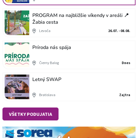
PROGRAM na najbližšie víkendy v areáli 📍
Žabia cesta
Levoča
26.07. - 08.08.
Príroda nás spája
Čierny Balog
Dnes
Letný SWAP
Bratislava
Zajtra
VŠETKY PODUJATIA