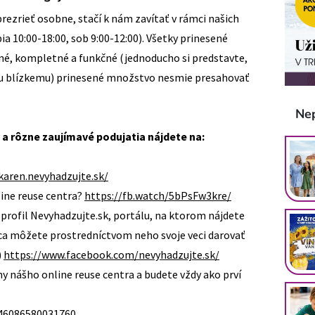
prezrieť osobne, stačí k nám zavítať v rámci našich
a 10:00-18:00, sob 9:00-12:00). Všetky prinesené
né, kompletné a funkčné (jednoducho si predstavte,
mu blízkemu) prinesené množstvo nesmie presahovať
Ne
 a rôzne zaujímavé podujatia nájdete na:
karen.nevyhadzujte.sk/
line reuse centra?
https://fb.watch/5bPsFw3kre/
rofil Nevyhadzujte.sk, portálu, na ktorom nájdete
ca môžete prostredníctvom neho svoje veci darovať
)
https://www.facebook.com/nevyhadzujte.sk/
ny nášho online reuse centra a budete vždy ako prví
46086580031760