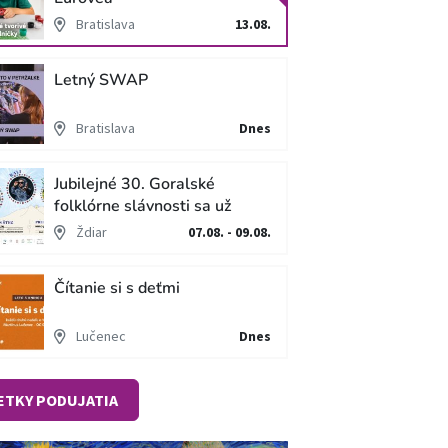
Bratislava
13.08.
Letný SWAP
Bratislava
Dnes
Jubilejné 30. Goralské
folklórne slávnosti sa už
blížia
Ždiar
07.08. - 09.08.
Čítanie si s deťmi
Lučenec
Dnes
ETKY PODUJATIA