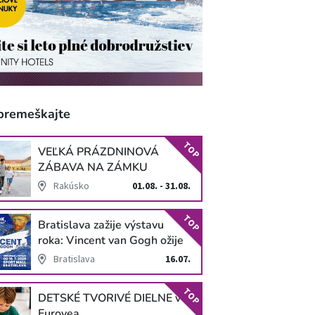
premeškajte
TOP
VEĽKÁ PRÁZDNINOVÁ
ZÁBAVA NA ZÁMKU
SCHLOSS HOF
Rakúsko
01.08. - 31.08.
TOP
Bratislava zažije výstavu
roka: Vincent van Gogh ožije
v unikátnej imerzívnej šou!
Bratislava
16.07.
TOP
DETSKÉ TVORIVÉ DIELNE v
Eurovea