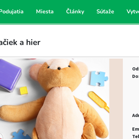
Podujatia
Miesta
Články
Súťaže
Vytv
čiek a hier
Od
Do
Ad
Em
Te