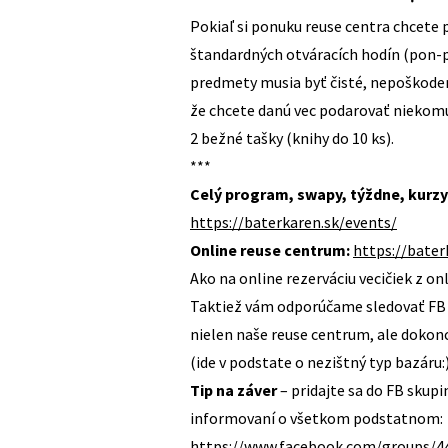
Pokiaľ si ponuku reuse centra chcete 
štandardných otváracích hodín (pon-pi
predmety musia byť čisté, nepoškode
že chcete danú vec podarovať nieko
2 bežné tašky (knihy do 10 ks).
***
Celý program, swapy, týždne, kurzy
https://baterkaren.sk/events/
Online reuse centrum:
https://bater
Ako na online rezerváciu vecičiek z on
Taktiež vám odporúčame sledovať FB p
nielen naše reuse centrum, ale dokon
(ide v podstate o nezištný typ bazáru:
Tip na záver
– pridajte sa do FB skupi
informovaní o všetkom podstatnom:
https://www.facebook.com/groups/4