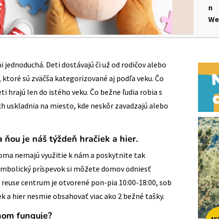
n
We
i jednoduchá. Deti dostávajú či už od rodičov alebo
 ktoré sú zväčša kategorizované aj podľa veku. Čo
i hrajú len do istého veku. Čo bežne ľudia robia s
ch uskladnia na miesto, kde neskôr zavadzajú alebo
 ňou je náš týždeň hračiek a hier.
 doma nemajú využitie k nám a poskytnite tak
symbolický príspevok si môžete domov odniesť
e reuse centrum je otvorené pon-pia 10:00-18:00, sob
k a hier nesmie obsahovať viac ako 2 bežné tašky.
ňom funguje?