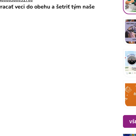
acať veci do obehu a šetriť tým naše
VŠ