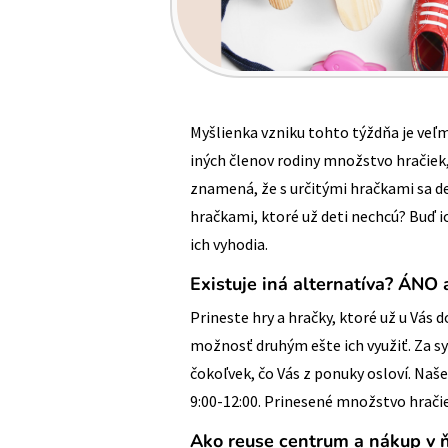
Myšlienka vzniku tohto týždňa je veľm
iných členov rodiny množstvo hračiek,
znamená, že s určitými hračkami sa det
hračkami, ktoré už deti nechcú? Buď i
ich vyhodia.
Existuje iná alternatíva? ÁNO a
Prineste hry a hračky, ktoré už u Vás
možnosť druhým ešte ich využiť. Za 
čokoľvek, čo Vás z ponuky osloví. Naš
9:00-12:00. Prinesené množstvo hračie
Ako reuse centrum a nákup v 