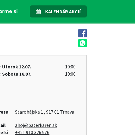
orme si
KALENDÁR AKCIÍ
:
Utorok
12.07.
10:00
:
Sobota
16.07.
10:00
resa
Starohájska 1 , 917 01 Trnava
ail
ahoj@baterkaren.sk
lefó
+421 910 326 976