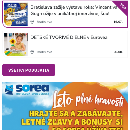
TOP
Bratislava zažije výstavu roka: Vincent van
Gogh ožije v unikátnej imerzívnej šou!
Bratislava
16.07.
DETSKÉ TVORIVÉ DIELNE v Eurovea
Bratislava
06.08.
VŠETKY PODUJATIA