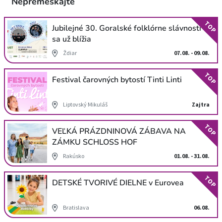
Nepremeškajte
TOP
Jubilejné 30. Goralské folklórne slávnosti
sa už blížia
Ždiar
07.08. - 09.08.
TOP
Festival čarovných bytostí Tinti Linti
Liptovský Mikuláš
Zajtra
TOP
VEĽKÁ PRÁZDNINOVÁ ZÁBAVA NA
ZÁMKU SCHLOSS HOF
Rakúsko
01.08. - 31.08.
TOP
DETSKÉ TVORIVÉ DIELNE v Eurovea
Bratislava
06.08.