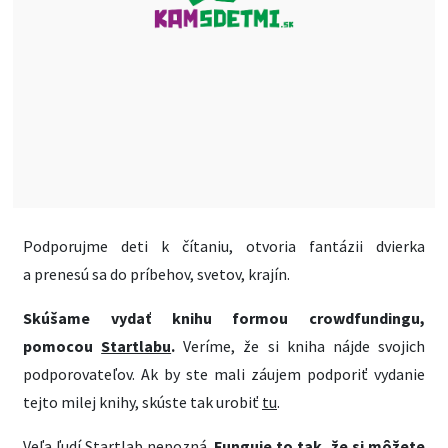
Podporujme deti k čítaniu, otvoria fantázii dvierka
a prenesú sa do príbehov, svetov, krajín.
Skúšame vydať knihu formou crowdfundingu,
pomocou
Startlabu
.
Veríme, že si kniha nájde svojich
podporovateľov. Ak by ste mali záujem podporiť vydanie
tejto milej knihy, skúste tak urobiť
tu
.
Veľa ľudí Startlab nepozná.
Funguje to tak, že si môžete