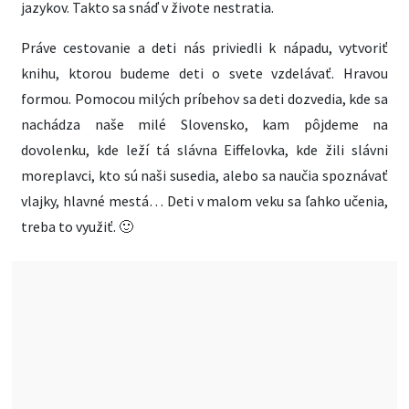
jazykov. Takto sa snáď v živote nestratia.
Práve cestovanie a deti nás priviedli k nápadu, vytvoriť
knihu, ktorou budeme deti o svete vzdelávať. Hravou
formou. Pomocou milých príbehov sa deti dozvedia, kde sa
nachádza naše milé Slovensko, kam pôjdeme na
dovolenku, kde leží tá slávna Eiffelovka, kde žili slávni
moreplavci, kto sú naši susedia, alebo sa naučia spoznávať
vlajky, hlavné mestá… Deti v malom veku sa ľahko učenia,
treba to využiť. 🙂