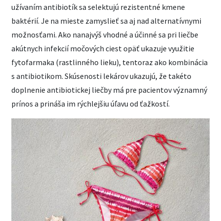
užívaním antibiotík sa selektujú rezistentné kmene
baktérií. Je na mieste zamyslieť sa aj nad alternatívnymi
možnosťami. Ako nanajvýš vhodné a účinné sa pri liečbe
akútnych infekcií močových ciest opäť ukazuje využitie
fytofarmaka (rastlinného lieku), tentoraz ako kombinácia
s antibiotikom. Skúsenosti lekárov ukazujú, že takéto
doplnenie antibiotickej liečby má pre pacientov významný
prínos a prináša im rýchlejšiu úľavu od ťažkostí.