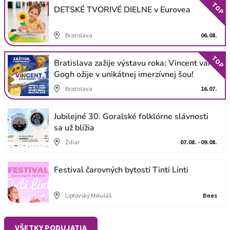
TOP
DETSKÉ TVORIVÉ DIELNE v Eurovea
Bratislava
06.08.
TOP
Bratislava zažije výstavu roka: Vincent van
Gogh ožije v unikátnej imerzívnej šou!
Bratislava
16.07.
Jubilejné 30. Goralské folklórne slávnosti
sa už blížia
Ždiar
07.08. - 09.08.
Festival čarovných bytostí Tinti Linti
Liptovský Mikuláš
Dnes
VŠETKY PODUJATIA