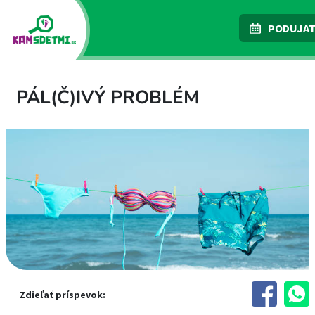
PODUJAT
PÁL(Č)IVÝ PROBLÉM
Zdieľať príspevok: