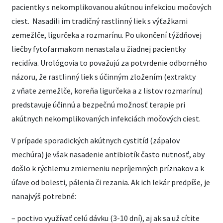
pacientky s nekomplikovanou akútnou infekciou močových
ciest. Nasadili im tradičný rastlinný liek s výťažkami
zemežlče, ligurčeka a rozmarínu. Po ukončení týždňovej
liečby fytofarmakom nenastala u žiadnej pacientky
recidíva. Urológovia to považujú za potvrdenie odborného
názoru, že rastlinný liek s účinným zložením (extrakty
z vňate zemežlče, koreňa ligurčeka a z listov rozmarínu)
predstavuje účinnú a bezpečnú možnosť terapie pri
akútnych nekomplikovaných infekciách močových ciest.
V prípade sporadických akútnych cystitíd (zápalov
mechúra) je však nasadenie antibiotík často nutnosť, aby
došlo k rýchlemu zmierneniu nepríjemných príznakov a k
úľave od bolesti, pálenia či rezania. Ak ich lekár predpíše, je
nanajvýš potrebné:
– poctivo využívať celú dávku (3-10 dní), aj ak sa už cítite