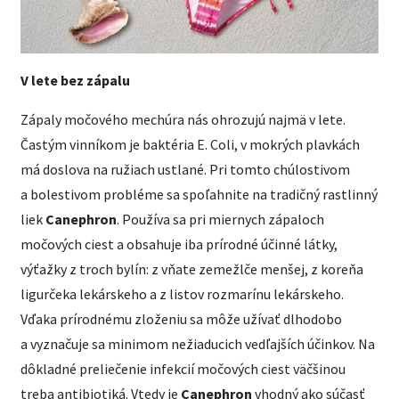
V lete bez zápalu
Zápaly močového mechúra nás ohrozujú najmä v lete.
Častým vinníkom je baktéria E. Coli, v mokrých plavkách
má doslova na ružiach ustlané. Pri tomto chúlostivom
a bolestivom probléme sa spoľahnite na tradičný rastlinný
liek
Canephron
. Používa sa pri miernych zápaloch
močových ciest a obsahuje iba prírodné účinné látky,
výťažky z troch bylín: z vňate zemežlče menšej, z koreňa
ligurčeka lekárskeho a z listov rozmarínu lekárskeho.
Vďaka prírodnému zloženiu sa môže užívať dlhodobo
a vyznačuje sa minimom nežiaducich vedľajších účinkov. Na
dôkladné preliečenie infekcií močových ciest väčšinou
treba antibiotiká. Vtedy je
Canephron
vhodný ako súčasť