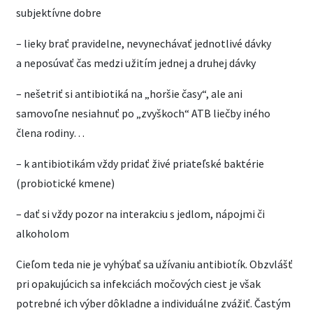
subjektívne dobre
– lieky brať pravidelne, nevynechávať jednotlivé dávky
a neposúvať čas medzi užitím jednej a druhej dávky
– nešetriť si antibiotiká na „horšie časy“, ale ani
samovoľne nesiahnuť po „zvyškoch“ ATB liečby iného
člena rodiny…
– k antibiotikám vždy pridať živé priateľské baktérie
(probiotické kmene)
– dať si vždy pozor na interakciu s jedlom, nápojmi či
alkoholom
Cieľom teda nie je vyhýbať sa užívaniu antibiotík. Obzvlášť
pri opakujúcich sa infekciách močových ciest je však
potrebné ich výber dôkladne a individuálne zvážiť. Častým