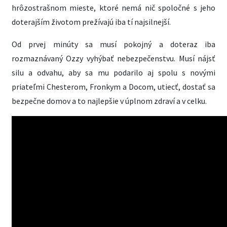
hrôzostrašnom mieste, ktoré nemá nič spoločné s jeho
doterajším životom prežívajú iba tí najsilnejší.
Od prvej minúty sa musí pokojný a doteraz iba
rozmaznávaný Ozzy vyhýbať nebezpečenstvu. Musí nájsť
silu a odvahu, aby sa mu podarilo aj spolu s novými
priateľmi Chesterom, Fronkym a Docom, utiecť, dostať sa
bezpečne domov a to najlepšie v úplnom zdraví a v celku.