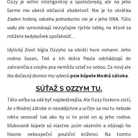
Ozzy je veľmi inteligentný a spoločenský, ale na jeho
šarme mu uberá občasná zbabelosť. Nie je to skrátka
žiaden hrdina, odvaha jednoducho nie je v jeho DNA. Túto
vadu ale vyrovnávajú nezvyčajne rýchle labky, na ktoré sa
môžete kedykoľvek spoľahnúť…
Idylický život bígla Ozzyho sa obráti hore nohami. Jeho
rodina Susan, Ted a ich dcéra Paula odchádzajú do
zahraničia a svojho psa nemôžu vziať so sebou. Za nový ale
iba dočasný domov mu vyberú
psie kúpele Modrá zátoka
.
SÚŤAŽ S OZZYM TU.
Táto voľba sa zdá byť najideálnejšia. Ale Ozzy čoskoro zistí,
že v Modrej zátoke si neoddýchne a určite sa mu tu nebude
nikto venovať tak ako by si to prial on aj jeho rodina.
Sľubované kúpele sú vlastne psím väzením a obývajú ho
hlavne nebezpeční pouliční kríženci. Na tomto