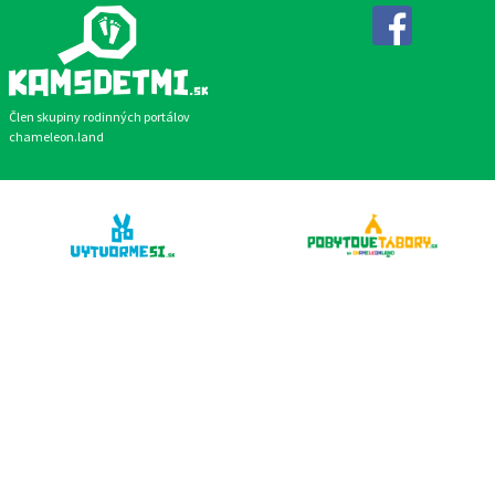
Facebook
Člen skupiny rodinných portálov
chameleon.land