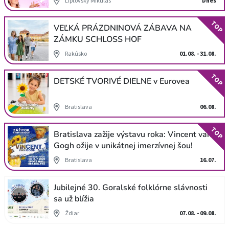
Liptovský Mikuláš
Dnes
TOP
VEĽKÁ PRÁZDNINOVÁ ZÁBAVA NA
ZÁMKU SCHLOSS HOF
Rakúsko
01.08. - 31.08.
TOP
DETSKÉ TVORIVÉ DIELNE v Eurovea
Bratislava
06.08.
TOP
Bratislava zažije výstavu roka: Vincent van
Gogh ožije v unikátnej imerzívnej šou!
Bratislava
16.07.
Jubilejné 30. Goralské folklórne slávnosti
sa už blížia
Ždiar
07.08. - 09.08.