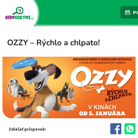
P
OZZY – Rýchlo a chlpato!
Zdieľať príspevok: