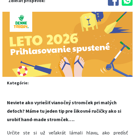
Zdieľať príspevok:
Kategórie:
Neviete ako vyriešiť vianočný stromček pri malých
deťoch? Máme tu jeden tip pre šikovné ručičky ako si
urobiť hand-made stromček….
Určite ste si už veľakrát lámali hlavu, ako predísť