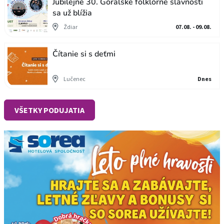
Jubilejné 30. Goralské folklórne slávnosti
sa už blížia
Ždiar
07.08. - 09.08.
Čítanie si s deťmi
Lučenec
Dnes
VŠETKY PODUJATIA