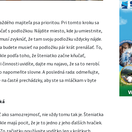
aždého majiteľa psa prioritou. Pri tomto kroku sa
ačať s podložkou. Nájdite miesto, kde ju umiestnite,
musí zvyknúť, že tam svoju podložku vždycky nájde.
íka budete musieť na podložku pár krát prenášať. To,
ykle podľa toho, že šteniatko začne kňučať,
 činnosti uvidíte, dajte mu najavo, že sa to nerobí.
ho napomeňte slovne. A posledná rada: odmeňujte,
na časté prechádzky, aby ste sa mláčkam v byte
cká
ť ako samozrejmosť, nie vždy tomu tak je. Šteniatka
le majú pocit, že je to jedno z jeho ďalších hračiek.
. Zo začiatku používajte vodítko len v krátkych