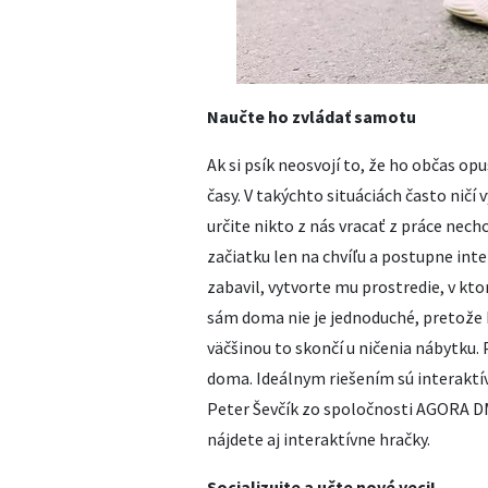
Naučte ho zvládať samotu
Ak si psík neosvojí to, že ho občas o
časy. V takýchto situáciách často ničí
určite nikto z nás vracať z práce nech
začiatku len na chvíľu a postupne inte
zabavil, vytvorte mu prostredie, v kt
sám doma nie je jednoduché, pretože ke
väčšinou to skončí u ničenia nábytku. P
doma. Ideálnym riešením sú interaktív
Peter Ševčík zo spoločnosti AGORA DM
nájdete aj interaktívne hračky.
Socializujte a učte nové veci!