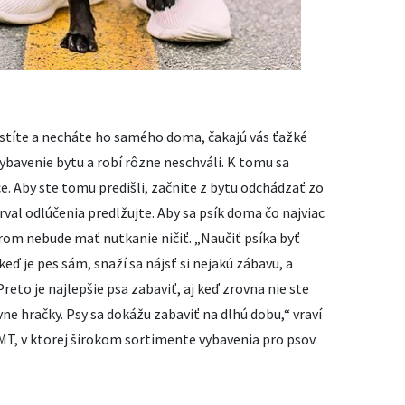
pustíte a necháte ho samého doma, čakajú vás ťažké
 vybavenie bytu a robí rôzne neschváli. K tomu sa
ce. Aby ste tomu predišli, začnite z bytu odchádzať zo
rval odlúčenia predlžujte. Aby sa psík doma čo najviac
orom nebude mať nutkanie ničiť. „Naučiť psíka byť
ď je pes sám, snaží sa nájsť si nejakú zábavu, a
reto je najlepšie psa zabaviť, aj keď zrovna nie ste
ne hračky. Psy sa dokážu zabaviť na dlhú dobu,“ vraví
T, v ktorej širokom sortimente vybavenia pro psov