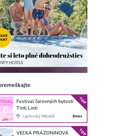
premeškajte
TOP
Festival čarovných bytostí
Tinti Linti
Liptovský Mikuláš
Dnes
TOP
VEĽKÁ PRÁZDNINOVÁ