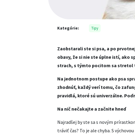
Kategórie:
Tipy
Zaobstarali ste si psa, a po prvotne
obavy, že si nie ste úplne istí, ak
strach, s týmto pocitom sa stretol
Na jednotnom postupe ako psa sprá
zhodnúť, každý verí tomu, čo zafung
pravidlá, ktoré sú univerzálne. Poďm
Na nič nečakajte a začnite hneď
Najradšej by ste sa s novým prírastkom
tráviť čas? To je ale chyba. S výchovou