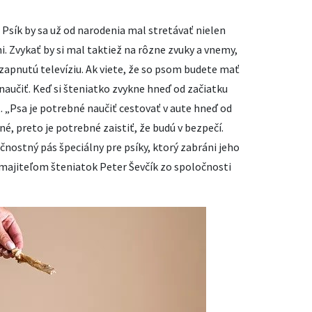
. Psík by sa už od narodenia mal stretávať nielen
i. Zvykať by si mal taktiež na rôzne zvuky a vnemy,
zapnutú televíziu. Ak viete, že so psom budete mať
 naučiť. Keď si šteniatko zvykne hneď od začiatku
t. „Psa je potrebné naučiť cestovať v aute hneď od
é, preto je potrebné zaistiť, že budú v bezpečí.
nostný pás špeciálny pre psíky, ktorý zabráni jeho
majiteľom šteniatok Peter Ševčík zo spoločnosti