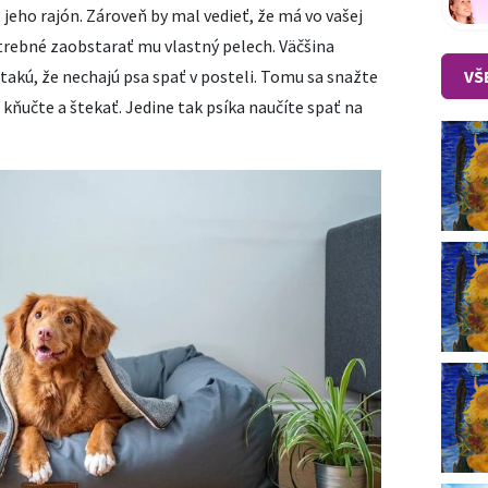
 jeho rajón. Zároveň by mal vedieť, že má vo vašej
trebné zaobstarať mu vlastný pelech. Väčšina
VŠ
 takú, že nechajú psa spať v posteli. Tomu sa snažte
 kňučte a štekať. Jedine tak psíka naučíte spať na