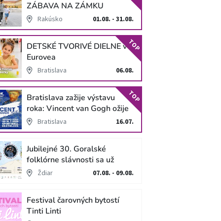
ZÁBAVA NA ZÁMKU
SCHLOSS HOF
Rakúsko
01.08. - 31.08.
TOP
DETSKÉ TVORIVÉ DIELNE v
Eurovea
Bratislava
06.08.
TOP
Bratislava zažije výstavu
roka: Vincent van Gogh ožije
v unikátnej imerzívnej šou!
Bratislava
16.07.
Jubilejné 30. Goralské
folklórne slávnosti sa už
blížia
Ždiar
07.08. - 09.08.
Festival čarovných bytostí
Tinti Linti