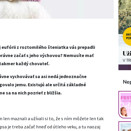
j eufórii z roztomilého šteniatka vás prepadli
o správne začať s jeho výchovou? Nemusíte mať
 takmer každý chovateľ.
vne vychovávať sa asi nedá jednoznačne
Ne
ovalo jemu. Existujú ale určitá základné
e sa na nich pozrieť z bližšia.
 len maznali a užívali si to, že s ním môžete len tak
 psa je treba začať hneď od útleho veku, a tu naozaj