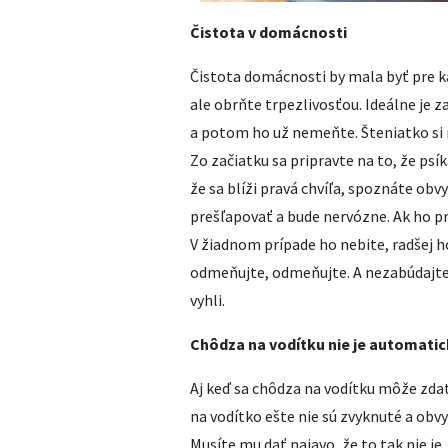
Čistota v domácnosti
Čistota domácnosti by mala byť pre k
ale obrňte trpezlivosťou. Ideálne je z
a potom ho už nemeňte. Šteniatko si 
Zo začiatku sa pripravte na to, že ps
že sa blíži pravá chvíľa, spoznáte obv
prešľapovať a bude nervózne. Ak ho pri
V žiadnom prípade ho nebite, radšej 
odmeňujte, odmeňujte. A nezabúdajte 
vyhli.
Chôdza na vodítku nie je automati
Aj keď sa chôdza na vodítku môže zda
na vodítko ešte nie sú zvyknuté a obvyk
Musíte mu dať najavo, že to tak nie je