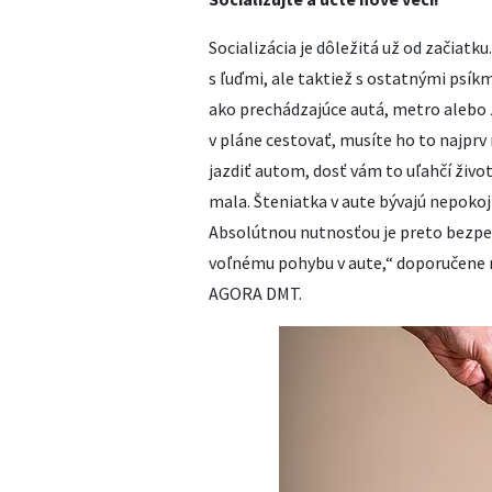
Socializácia je dôležitá už od začiatku
s ľuďmi, ale taktiež s ostatnými psíkm
ako prechádzajúce autá, metro alebo 
v pláne cestovať, musíte ho to najprv
jazdiť autom, dosť vám to uľahčí živo
mala. Šteniatka v aute bývajú nepokojn
Absolútnou nutnosťou je preto bezpeč
voľnému pohybu v aute,“ doporučene 
AGORA DMT.