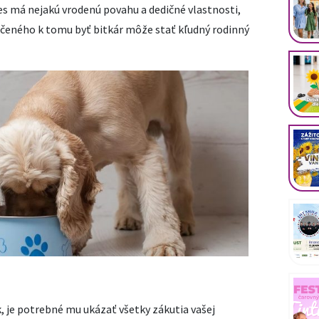
pes má nejakú vrodenú povahu a dedičné vlastnosti,
určeného k tomu byť bitkár môže stať kľudný rodinný
, je potrebné mu ukázať všetky zákutia vašej