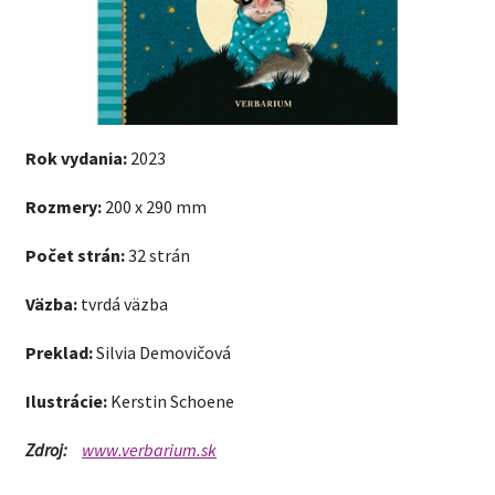
Rok vydania:
2023
Rozmery:
200 x 290 mm
Počet strán:
32 strán
Väzba:
tvrdá väzba
Preklad:
Silvia Demovičová
Ilustrácie:
Kerstin Schoene
Zdroj:
www.verbarium.sk