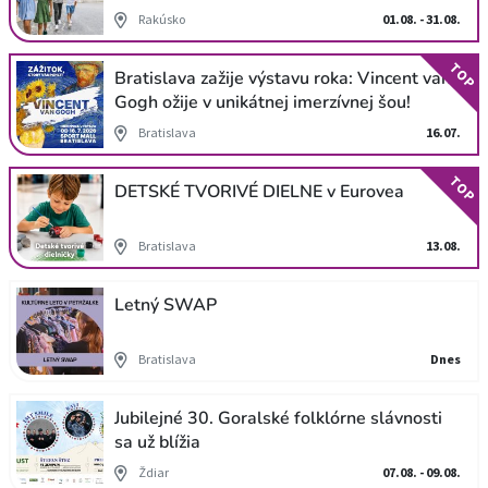
Rakúsko
01.08. - 31.08.
TOP
Bratislava zažije výstavu roka: Vincent van
Gogh ožije v unikátnej imerzívnej šou!
Bratislava
16.07.
TOP
DETSKÉ TVORIVÉ DIELNE v Eurovea
Bratislava
13.08.
Letný SWAP
Bratislava
Dnes
Jubilejné 30. Goralské folklórne slávnosti
sa už blížia
Ždiar
07.08. - 09.08.