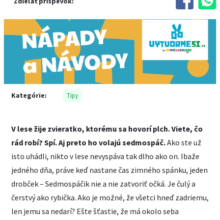
Zdieľať príspevok:
Kategórie:
Tipy
V lese žije zvieratko, ktorému sa hovorí plch. Viete, čo
rád robí? Spí. Aj preto ho volajú sedmospáč.
Ako ste už
isto uhádli, nikto v lese nevyspáva tak dlho ako on. Ibaže
jedného dňa, práve keď nastane čas zimného spánku, jeden
drobček – Sedmospáčik nie a nie zatvoriť očká. Je čulý a
čerstvý ako rybička. Ako je možné, že všetci hneď zadriemu,
len jemu sa nedarí? Ešte šťastie, že má okolo seba