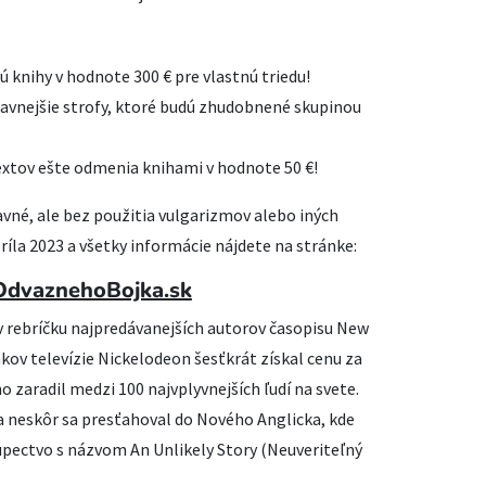
jú knihy v hodnote 300 € pre vlastnú triedu!
bavnejšie strofy, ktoré budú zhudobnené skupinou
extov ešte odmenia knihami v hodnote 50 €!
avné, ale bez použitia vulgarizmov alebo iných
príla 2023 a všetky informácie nájdete na stránke:
OdvaznehoBojka.sk
v rebríčku najpredávanejších autorov časopisu New
ákov televízie Nickelodeon šesťkrát získal cenu za
 zaradil medzi 100 najvplyvnejších ľudí na svete.
 a neskôr sa presťahoval do Nového Anglicka, kde
pectvo s názvom An Unlikely Story (Neuveriteľný