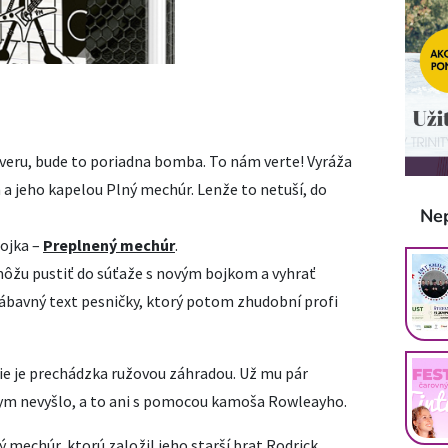
 veru, bude to poriadna bomba. To nám verte! Vyráža
a jeho kapelou Plný mechúr. Lenže to netuší, do
Ne
bojka –
Preplnený mechúr
.
 môžu pustiť do súťaže s novým bojkom a vyhrať
zábavný text pesničky, ktorý potom zhudobní profi
 nie je prechádzka ružovou záhradou. Už mu pár
ym nevyšlo, a to ani s pomocou kamoša Rowleayho.
mechúr, ktorú založil jeho starší brat Rodrick,