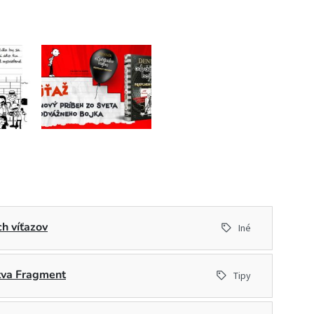
h víťazov
Iné
stva Fragment
Tipy