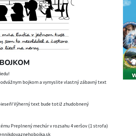
 BOJKOM
iedu!
 s odvážnym bojkom a vymyslite vlastný zábavný text
pieseň! Výherný text bude totiž zhudobnený
tému Preplnený mechúr v rozsahu 4 veršov (1 strofa)
dennikdovaznehobojka.sk