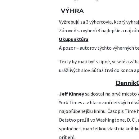
VÝHRA
Vyžrebujú sa 3 výhercovia, ktorý vyhra
Zároveň sa vyberú 4 najlepšie a najzá
Ukupunktúra
.
A pozor – autorov týchto výherných t
Texty by mali byť vtipné, veselé a záb
urážlivých slov. Súťaž trvá do konca a
Dennik
Jeff Kinney
sa dostal na prvé miesto 
York Times a v hlasovaní detských div
najobľúbenejšiu knihu. Časopis Time ho
Detstvo prežil vo Washingtone, D. C.,
spoločne s manželkou vlastnia kníhku
príbeh).