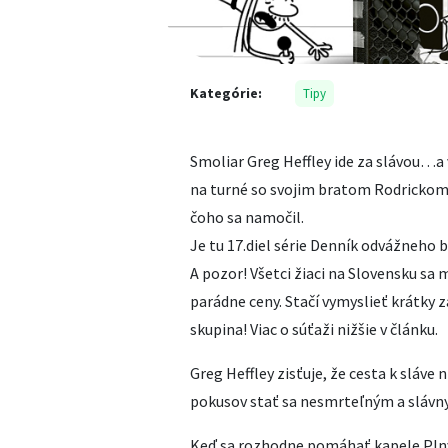
Kategórie:
Tipy
Smoliar Greg Heffley ide za slávou…a
na turné so svojim bratom Rodrickom 
čoho sa namočil.
Je tu 17.diel série Denník odvážneho 
A pozor! Všetci žiaci na Slovensku sa
parádne ceny. Stačí vymyslieť krátky 
skupina! Viac o súťaži nižšie v článku.
Greg Heffley zisťuje, že cesta k sláve
pokusov stať sa nesmrteľným a slávn
Keď sa rozhodne pomáhať kapele Plný 