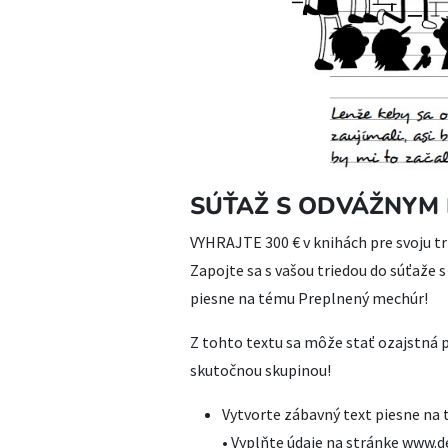
SÚŤAŽ S ODVÁŽNYM
VYHRAJTE 300 € v knihách pre svoju tr
Zapojte sa s vašou triedou do súťaže
piesne na tému Preplnený mechúr!
Z tohto textu sa môže stať ozajstná 
skutočnou skupinou!
Vytvorte zábavný text piesne na 
• Vyplňte údaje na stránke www.