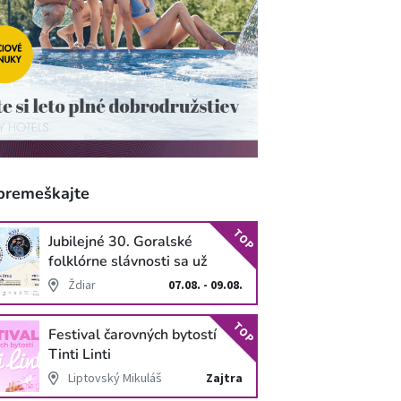
premeškajte
TOP
Jubilejné 30. Goralské
folklórne slávnosti sa už
blížia
Ždiar
07.08. - 09.08.
TOP
Festival čarovných bytostí
Tinti Linti
Liptovský Mikuláš
Zajtra