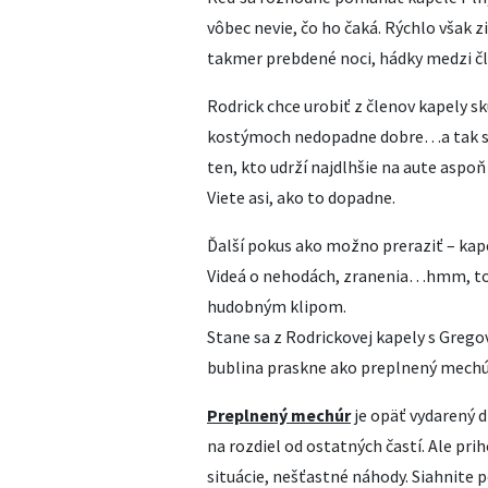
vôbec nevie, čo ho čaká. Rýchlo však z
takmer prebdené noci, hádky medzi č
Rodrick chce urobiť z členov kapely s
kostýmoch nedopadne dobre…a tak sa
ten, kto udrží najdlhšie na aute aspoň
Viete asi, ako to dopadne.
Ďalší pokus ako možno preraziť – kape
Videá o nehodách, zranenia…hmm, to n
hudobným klipom.
Stane sa z Rodrickovej kapely s Greg
bublina praskne ako preplnený mech
Preplnený mechúr
je opäť vydarený d
na rozdiel od ostatných častí. Ale pr
situácie, nešťastné náhody. Siahnite 