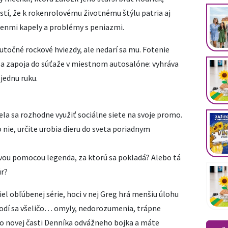
istí, že k rokenrolovému životnému štýlu patria aj
lenmi kapely a problémy s peniazmi.
kutočné rockové hviezdy, ale nedarí sa mu. Fotenie
 zapoja do súťaže v miestnom autosalóne: vyhráva
 jednu ruku.
la sa rozhodne využiť sociálne siete na svoje promo.
ie, určite urobia dieru do sveta poriadnym
ovou pomocou legenda, za ktorú sa pokladá? Alebo tá
úr?
iel obľúbenej série, hoci v nej Greg hrá menšiu úlohu
ihodí sa všeličo… omyly, nedorozumenia, trápne
po novej časti Denníka odvážneho bojka a máte