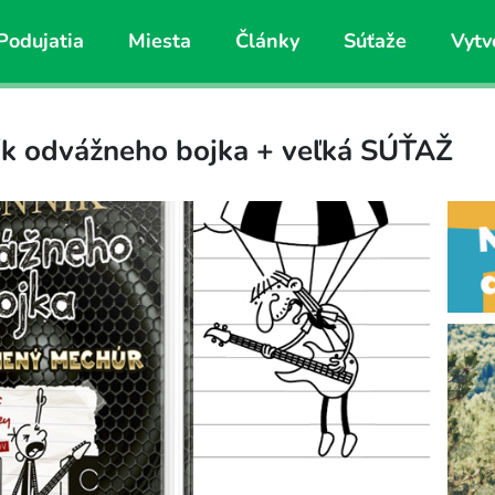
Podujatia
Miesta
Články
Súťaže
Vytv
ík odvážneho bojka + veľká SÚŤAŽ