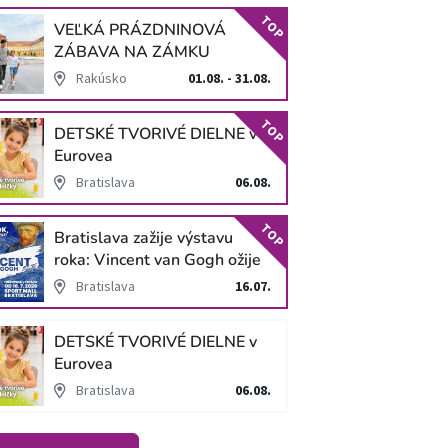
TOP
VEĽKÁ PRÁZDNINOVÁ
ZÁBAVA NA ZÁMKU
SCHLOSS HOF
Rakúsko
01.08. - 31.08.
TOP
DETSKÉ TVORIVÉ DIELNE v
Eurovea
Bratislava
06.08.
TOP
Bratislava zažije výstavu
roka: Vincent van Gogh ožije
v unikátnej imerzívnej šou!
Bratislava
16.07.
DETSKÉ TVORIVÉ DIELNE v
Eurovea
Bratislava
06.08.