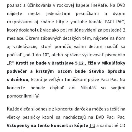
poznať z účinkovania v rockovej kapele IneKafe. Na DVD
nájdete medzi jedenástimi pesničkami a dvomi
rozprávkami aj známe hity z youtube kanála PACI PAC,
ktorý dosiahol už viac ako pol milióna videní za posledné 2
mesiace. Okrem zábavných detských tém, nájdete na ňom
aj vzdelávacie, ktoré pomôžu vašim deťom naučiť sa
počítať „od 1 do 10“, alebo správne vyslovovať písmenko
„R“.
Krstiť sa bude v Bratislave 5.12., čiže v Mikulášsky
podvečer a krstným otcom bude Števko Šprocha
s dcérkou
, ktorá je veľkým fanúšikom práve Paci Pac. Na
koncerte nebude chýbať ani Mikuláš so svojimi
pomocníkmi! 🙂
Každé dieťa si odnesie z koncertu darček a môže sa tešiť na
všetky pesničky ktoré sa nachádzajú na DVD Paci Pac.
Vstupenky na tento koncert si kúpite
TU
a samotné CD