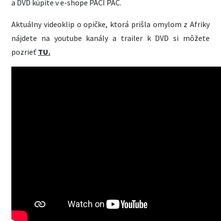
a DVD kúpite v e-shope PACI PAC.
Aktuálny videoklip o opičke, ktorá prišla omylom z Afriky
nájdete na youtube kanály a trailer k DVD si môžete
pozrieť
TU.