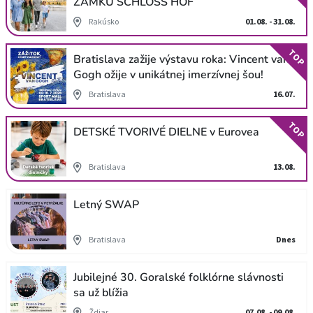
ZÁMKU SCHLOSS HOF
Rakúsko
01.08. - 31.08.
TOP
Bratislava zažije výstavu roka: Vincent van
Gogh ožije v unikátnej imerzívnej šou!
Bratislava
16.07.
TOP
DETSKÉ TVORIVÉ DIELNE v Eurovea
Bratislava
13.08.
Letný SWAP
Bratislava
Dnes
Jubilejné 30. Goralské folklórne slávnosti
sa už blížia
Ždiar
07.08. - 09.08.