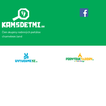
Facebook
Člen skupiny rodinných portálov
chameleon.land