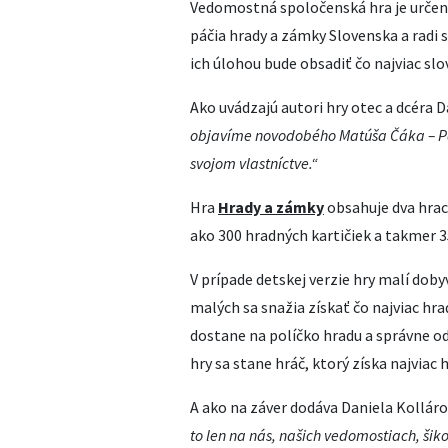
Vedomostná spoločenská hra je urče
páčia hrady a zámky Slovenska a radi 
ich úlohou bude obsadiť čo najviac sl
Ako uvádzajú autori hry otec a dcéra D
objavíme
novodobého Matúša Čáka – Pá
svojom vlastníctve.“
Hra
Hrady a zámky
obsahuje dva hraci
ako 300 hradných kartičiek a takmer 
V prípade detskej verzie hry malí do
malých sa snažia získať čo najviac hra
dostane na políčko hradu a správne o
hry sa stane hráč, ktorý získa najviac 
A ako na záver dodáva Daniela Kollár
to len na nás, našich vedomostiach, šikov