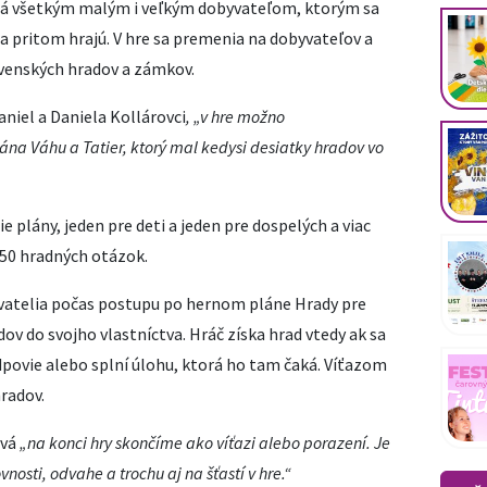
ná všetkým malým i veľkým dobyvateľom, ktorým sa
sa pritom hrajú. V hre sa premenia na dobyvateľov a
ovenských hradov a zámkov.
aniel a Daniela Kollárovci
, „v hre možno
na Váhu a Tatier, ktorý mal kedysi desiatky hradov
vo
e plány, jeden pre deti a jeden pre dospelých a viac
350 hradných otázok.
byvatelia počas postupu po hernom pláne Hrady pre
dov do svojho vlastníctva. Hráč získa hrad vtedy ak sa
dpovie alebo splní úlohu, ktorá ho tam čaká. Víťazom
hradov.
ová
„na konci hry skončíme ako víťazi alebo porazení. Je
nosti, odvahe a trochu aj na šťastí v hre.“