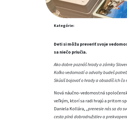
Kategórie:
Deti si môžu preveriť svoje vedomo
sa niečo priučia.
Ako dobre poznáš hrady a zámky Slove
Koľko vedomostí a odvahy budeš potrebov
Skúsiš bojovať o hrady a obsadíš ich čo 
Nová náučno-vedomostná spoločens
veľkým, ktorí sa radi hrajú a pritom s
Daniela Kollára,
„p
renesie nás sa do s
cesta plná dobrodružstiev a prekvapení