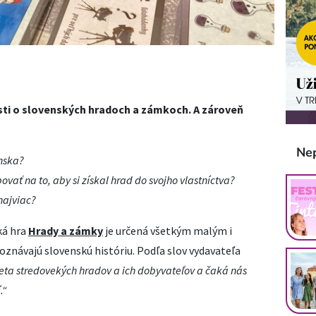
sti o slovenských hradoch a zámkoch. A zároveň
Ne
nska?
ať na to, aby si získal hrad do svojho vlastníctva?
najviac?
ká hra
Hrady a zámky
je určená všetkým malým i
poznávajú slovenskú históriu. Podľa slov vydavateľa
veta stredovekých hradov a ich dobyvateľov a čaká nás
.“