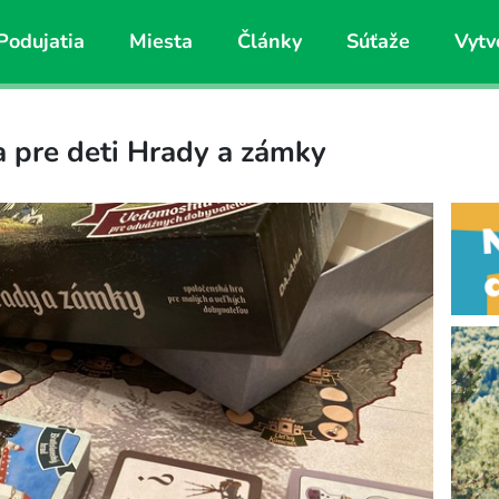
Podujatia
Miesta
Články
Súťaže
Vytv
 pre deti Hrady a zámky