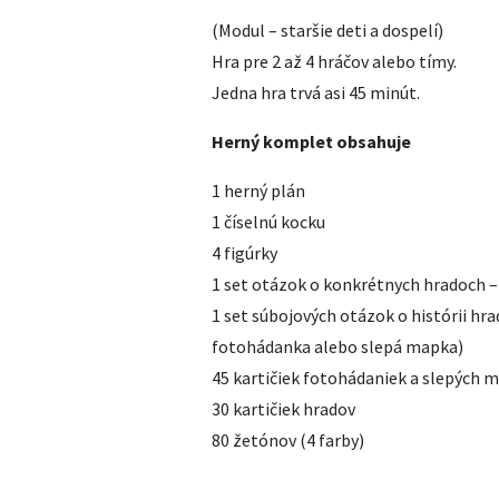
(Modul – staršie deti a dospelí)
Hra pre 2 až 4 hráčov alebo tímy.
Jedna hra trvá asi 45 minút.
Herný komplet obsahuje
1 herný plán
1 číselnú kocku
4 figúrky
1 set otázok o konkrétnych hradoch –
1 set súbojových otázok o histórii hra
fotohádanka alebo slepá mapka)
45 kartičiek fotohádaniek a slepých 
30 kartičiek hradov
80 žetónov (4 farby)