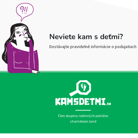
Neviete kam s deťmi?
Dostávajte pravidelné informácie o podujatiach
Člen skupiny rodinných portálov
chameleon.land