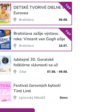
TOP
DETSKÉ TVORIVÉ DIELNE v
Eurovea
Bratislava
06.08.
TOP
Bratislava zažije výstavu
roka: Vincent van Gogh ožije
v unikátnej imerzívnej šou!
Bratislava
16.07.
Jubilejné 30. Goralské
folklórne slávnosti sa už
blížia
Ždiar
07.08. - 09.08.
Festival čarovných bytostí
Tinti Linti
Liptovský Mikuláš
Dnes