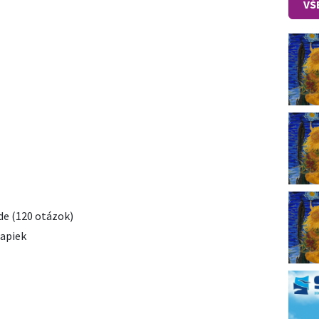
VŠ
de (120 otázok)
mapiek