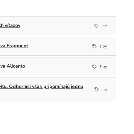
h víťazov
Iné
stva Fragment
Tipy
tva Alicanto
Tipy
ivitu. Odborníci však pripomínajú jedno
Iné