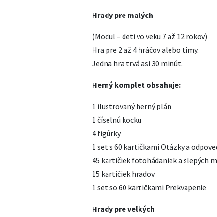
Hrady pre malých
(Modul – deti vo veku 7 až 12 rokov)
Hra pre 2 až 4 hráčov alebo tímy.
Jedna hra trvá asi 30 minút.
Herný komplet obsahuje:
1 ilustrovaný herný plán
1 číselnú kocku
4 figúrky
1 set s 60 kartičkami Otázky a odpove
45 kartičiek fotohádaniek a slepých 
15 kartičiek hradov
1 set so 60 kartičkami Prekvapenie
Hrady pre veľkých