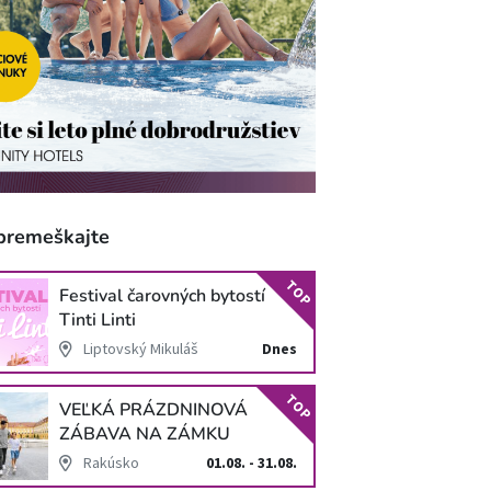
premeškajte
TOP
Festival čarovných bytostí
Tinti Linti
Liptovský Mikuláš
Dnes
TOP
VEĽKÁ PRÁZDNINOVÁ
ZÁBAVA NA ZÁMKU
SCHLOSS HOF
Rakúsko
01.08. - 31.08.