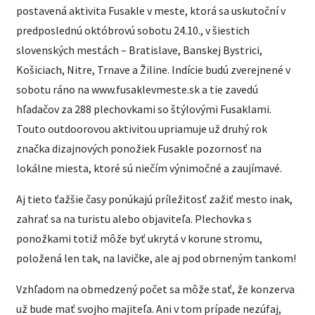
postavená aktivita Fusakle v meste, ktorá sa uskutoční v
predposlednú októbrovú sobotu 24.10., v šiestich
slovenských mestách – Bratislave, Banskej Bystrici,
Košiciach, Nitre, Trnave a Žiline. Indície budú zverejnené v
sobotu ráno na www.fusaklevmeste.sk a tie zavedú
hľadačov za 288 plechovkami so štýlovými Fusaklami.
Touto outdoorovou aktivitou upriamuje už druhý rok
značka dizajnových ponožiek Fusakle pozornosť na
lokálne miesta, ktoré sú niečím výnimočné a zaujímavé.
Aj tieto ťažšie časy ponúkajú príležitosť zažiť mesto inak,
zahrať sa na turistu alebo objaviteľa. Plechovka s
ponožkami totiž môže byť ukrytá v korune stromu,
položená len tak, na lavičke, ale aj pod obrneným tankom!
Vzhľadom na obmedzený počet sa môže stať, že konzerva
už bude mať svojho majiteľa. Ani v tom prípade nezúfaj,