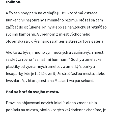
rodinou.
A čo ten nový park na vedľajšej ulici, ktorý má v strede
bunker civilnej obrany z minulého režimu? Môžeš sa tam
začítať do obľúbenej knihy alebo sa na vzduchu stretnúť so
svojimi kamošmi. A v jednom z miest východného
Slovenska sa ukrýva najrozsiahlejšia streetartová galéria!
Ako to už býva, mnoho výnimočných a zaujímavých miest
sa skrýva rovno “za našimi humnami”. Sochy a umelecké
plastiky od významných umelcov a umelkýň, parky a
lesoparky, kde je ťažké uveriť, že sú súčasťou mesta, alebo
hvezdáreň, v ktorej cesta na Mesiac trvá pár sekúnd.
Poď sa hrať do svojho mesta.
Práve na objavovaní nových lokalít alebo zmene uhla
pohľadu na miesta, okolo ktorých každodenne chodíme, je