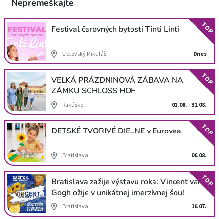
Nepremeškajte
TOP
Festival čarovných bytostí Tinti Linti
Liptovský Mikuláš
Dnes
TOP
VEĽKÁ PRÁZDNINOVÁ ZÁBAVA NA
ZÁMKU SCHLOSS HOF
Rakúsko
01.08. - 31.08.
TOP
DETSKÉ TVORIVÉ DIELNE v Eurovea
Bratislava
06.08.
TOP
Bratislava zažije výstavu roka: Vincent van
Gogh ožije v unikátnej imerzívnej šou!
Bratislava
16.07.