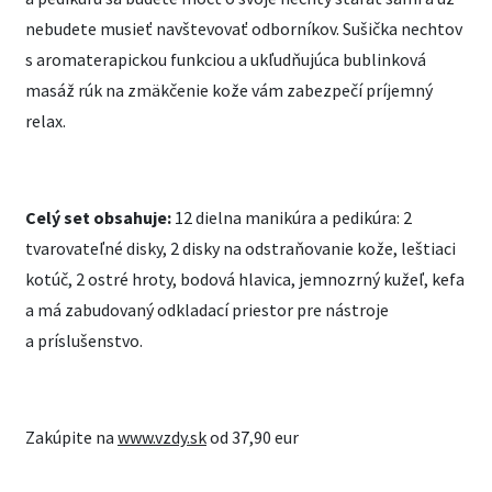
nebudete musieť navštevovať odborníkov. Sušička nechtov
s aromaterapickou funkciou a ukľudňujúca bublinková
masáž rúk na zmäkčenie kože vám zabezpečí príjemný
relax.
Celý set obsahuje:
12 dielna manikúra a pedikúra: 2
tvarovateľné disky, 2 disky na odstraňovanie kože, leštiaci
kotúč, 2 ostré hroty, bodová hlavica, jemnozrný kužeľ, kefa
a má zabudovaný odkladací priestor pre nástroje
a príslušenstvo.
Zakúpite na
www.vzdy.sk
od 37,90 eur