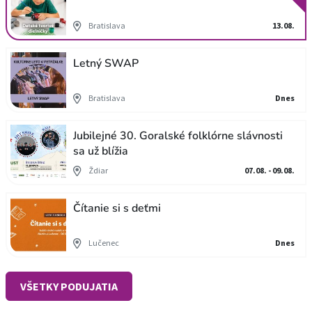
Bratislava
13.08.
Letný SWAP
Bratislava
Dnes
Jubilejné 30. Goralské folklórne slávnosti
sa už blížia
Ždiar
07.08. - 09.08.
Čítanie si s deťmi
Lučenec
Dnes
VŠETKY PODUJATIA