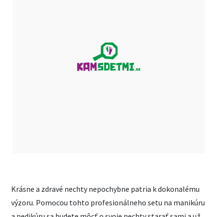
Krásne a zdravé nechty nepochybne patria k dokonalému
výzoru. Pomocou tohto profesionálneho setu na manikúru
a pedikúru sa budete môcť o svoje nechty starať sami a už