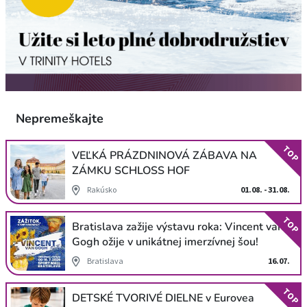
Nepremeškajte
TOP
VEĽKÁ PRÁZDNINOVÁ ZÁBAVA NA
ZÁMKU SCHLOSS HOF
Rakúsko
01.08. - 31.08.
TOP
Bratislava zažije výstavu roka: Vincent van
Gogh ožije v unikátnej imerzívnej šou!
Bratislava
16.07.
TOP
DETSKÉ TVORIVÉ DIELNE v Eurovea