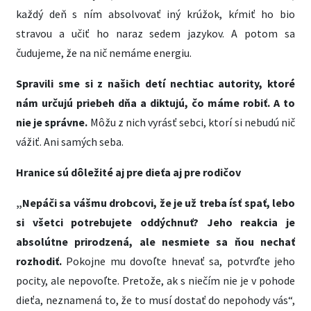
každý deň s ním absolvovať iný krúžok, kŕmiť ho bio
stravou a učiť ho naraz sedem jazykov. A potom sa
čudujeme, že na nič nemáme energiu.
Spravili sme si z našich detí nechtiac autority, ktoré
nám určujú priebeh dňa a diktujú, čo máme robiť. A to
nie je správne.
Môžu z nich vyrásť sebci, ktorí si nebudú nič
vážiť. Ani samých seba.
Hranice sú dôležité aj pre dieťa aj pre rodičov
„Nepáči sa vášmu drobcovi, že je už treba ísť spať, lebo
si všetci potrebujete oddýchnuť? Jeho reakcia je
absolútne prirodzená, ale nesmiete sa ňou nechať
rozhodiť.
Pokojne mu dovoľte hnevať sa, potvrďte jeho
pocity, ale nepovoľte. Pretože, ak s niečím nie je v pohode
dieťa, neznamená to, že to musí dostať do nepohody vás“,