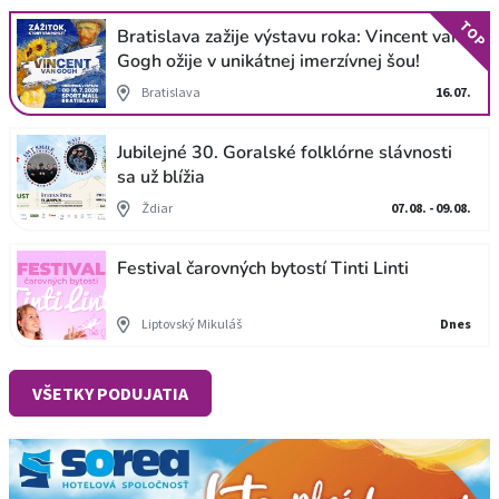
TOP
Bratislava zažije výstavu roka: Vincent van
Gogh ožije v unikátnej imerzívnej šou!
Bratislava
16.07.
Jubilejné 30. Goralské folklórne slávnosti
sa už blížia
Ždiar
07.08. - 09.08.
Festival čarovných bytostí Tinti Linti
Liptovský Mikuláš
Dnes
VŠETKY PODUJATIA