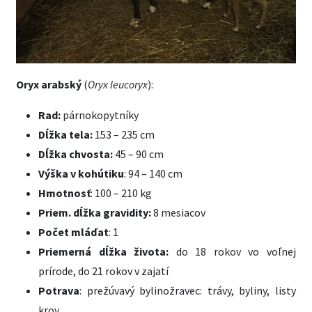
Oryx arabský
(
Oryx leucoryx
):
Rad:
párnokopytníky
Dĺžka tela:
153 – 235 cm
Dĺžka chvosta:
45 – 90 cm
Výška v kohútiku
: 94 – 140 cm
Hmotnosť
: 100 – 210 kg
Priem. dĺžka gravidity:
8 mesiacov
Počet mláďat
: 1
Priemerná dĺžka života:
do 18 rokov vo voľnej
prírode, do 21 rokov v zajatí
Potrava
: prežúvavý bylinožravec: trávy, byliny, listy
krov