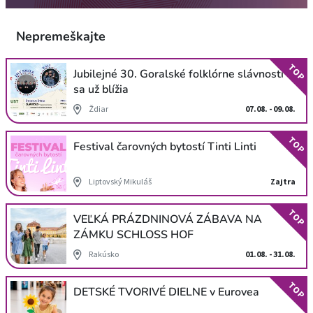
Nepremeškajte
TOP
Jubilejné 30. Goralské folklórne slávnosti
sa už blížia
Ždiar
07.08. - 09.08.
TOP
Festival čarovných bytostí Tinti Linti
Liptovský Mikuláš
Zajtra
TOP
VEĽKÁ PRÁZDNINOVÁ ZÁBAVA NA
ZÁMKU SCHLOSS HOF
Rakúsko
01.08. - 31.08.
TOP
DETSKÉ TVORIVÉ DIELNE v Eurovea