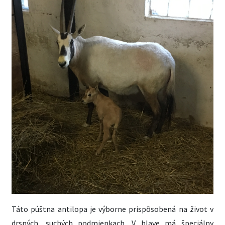
Táto púštna antilopa je výborne prispôsobená na život v
drsných, suchých podmienkach. V hlave má špeciálny