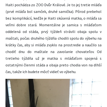
Haiti pochádza zo ZOO Dvůr Králové. Je to jej tretie mláďa
(prvé mláďa bol samček, druhé samička). Pôrod prebehol
bez komplikácií, keďže je Haiti skúsená matka, o mláďa sa
veľmi dobre stará. Momentálne je samica s mláďaťom
oddelená od stáda, prvý týždeň strávili obaja spolu v
maštali, počas druhého týždňa chodili spolu do výbehu na
krátky čas, aby si mláďa zvyklo na prostredie a naučilo sa
chodiť dnu do maštale na zavolanie chovateľov. Od
tretieho týždňa už je matka s mláďaťom spojená s
ostatnými členmi stáda a obaja preto chodia von na dlhší
čas, takže ich budete môcť vidieť vo výbehu.