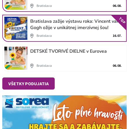
Bratislava
06.08.
TOP
Bratislava zažije výstavu roka: Vincent van
Gogh ožije v unikátnej imerzívnej šou!
Bratislava
16.07.
DETSKÉ TVORIVÉ DIELNE v Eurovea
Bratislava
06.08.
VŠETKY PODUJATIA