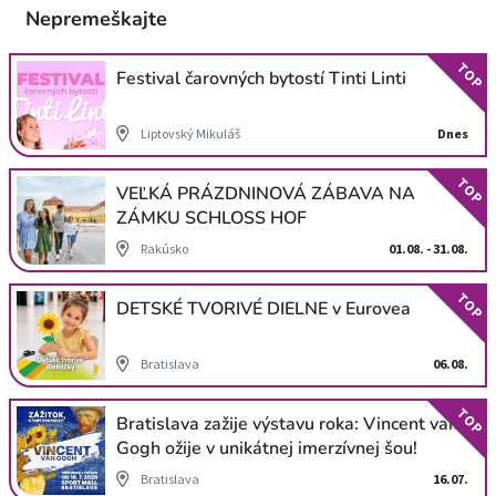
Nepremeškajte
TOP
Festival čarovných bytostí Tinti Linti
Liptovský Mikuláš
Dnes
TOP
VEĽKÁ PRÁZDNINOVÁ ZÁBAVA NA
ZÁMKU SCHLOSS HOF
Rakúsko
01.08. - 31.08.
TOP
DETSKÉ TVORIVÉ DIELNE v Eurovea
Bratislava
06.08.
TOP
Bratislava zažije výstavu roka: Vincent van
Gogh ožije v unikátnej imerzívnej šou!
Bratislava
16.07.