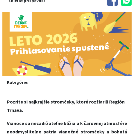
Zdieľať príspevok:
Kategórie:
Pozrite si najkrajšie stromčeky, ktoré rozžiarili Región
Trnava.
V
ianoce sa nezadržateľne blížia a k čarovnej atmosfére
neodmysliteľne patria vianočné stromčeky a bohatá