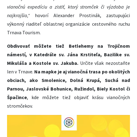
vianočnú expedíciu a zistiť, ktorý stromček či výzdoba je
najkrajšia,“
hovorí
Alexander Prostinák, zastupujúci
výkonný riaditeľ oblastnej organizácie cestovného ruchu
Trnava Tourism.
Obdivovať môžete tiež Betlehemy na Trojičnom
námestí, v Katedrále sv. Jána Krstiteľa, Bazilike sv.
Mikuláša a Kostole sv. Jakuba.
Určite však nezostaňte
len v Trnave.
Na mapke je aj vianočná trasa po okolitých
obciach, ako Smolenice, Dolná Krupá, Suchá nad
Parnou, Jaslovské Bohunice, Ružindol, Biely Kostol či
Špačince
, kde môžete tiež objaviť krásu vianočných
stromčekov.