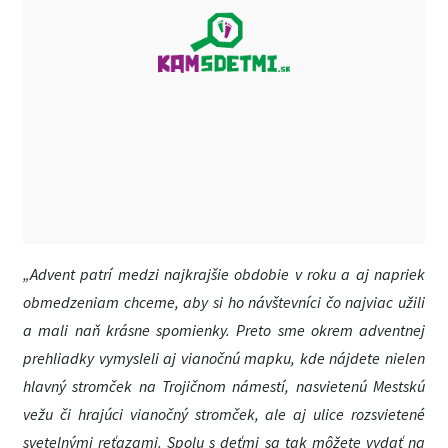
„Advent patrí medzi najkrajšie obdobie v roku a aj napriek
obmedzeniam chceme, aby si ho návštevníci čo najviac užili
a mali naň krásne spomienky. Preto sme okrem adventnej
prehliadky vymysleli aj vianočnú mapku, kde nájdete nielen
hlavný stromček na Trojičnom námestí, nasvietenú Mestskú
vežu či hrajúci vianočný stromček, ale aj ulice rozsvietené
svetelnými reťazami. Spolu s deťmi sa tak môžete vydať na