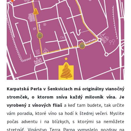
Karpatská Perla v Šenkviciach má originálny vianočný
stromček, o ktorom sníva každý milovník vína. Je
vyrobený z vínových fliaš
a keď tam budete, tak určite
vám poradia, ktoré víno sa hodí k štedrej večeri. Myslite
počas adventu i na blízkych, s ktorými sa nemôžete
stretnúť. Vinárstvo Terra Parna vymyslelo pozdrav na