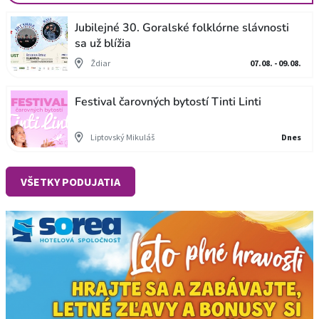
Jubilejné 30. Goralské folklórne slávnosti
sa už blížia
Ždiar
07.08. - 09.08.
Festival čarovných bytostí Tinti Linti
Liptovský Mikuláš
Dnes
VŠETKY PODUJATIA