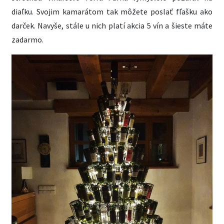
diaľku. Svojim kamarátom tak môžete poslať fľašku ako
darček. Navyše, stále u nich platí akcia 5 vín a šieste máte
zadarmo.