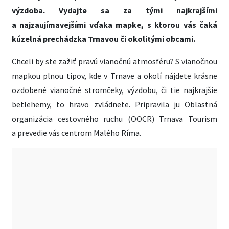
výzdoba. Vydajte sa za tými najkrajšími
a najzaujímavejšími vďaka mapke, s ktorou vás čaká
kúzelná prechádzka Trnavou či okolitými obcami.
Chceli by ste zažiť pravú vianočnú atmosféru? S vianočnou
mapkou plnou tipov, kde v Trnave a okolí nájdete krásne
ozdobené vianočné stromčeky, výzdobu, či tie najkrajšie
betlehemy, to hravo zvládnete. Pripravila ju Oblastná
organizácia cestovného ruchu (OOCR) Trnava Tourism
a prevedie vás centrom Malého Ríma.