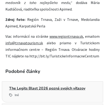
medovník z toho najlepšieho medu,“
dodáva Mária
Kudláčová, riaditeľka spoločnosti Apimed.
Zdroj foto:
Región Trnava, Zaži v Trnave, Medolandia
Apimed, Karpatská Perla
Viac informácií na stránke
www.regiontrnava.sk
, emailom
info@trnavatourism.sk
alebo priamo v Turistickom
informačnom centre – Región Trnava. Otváracie hodiny
TIC nájdete na http://bit.ly/TuristickeInformacneCentrum
Podobné články
The Legits Blast 2026 pozná svojich víťazov
Iné