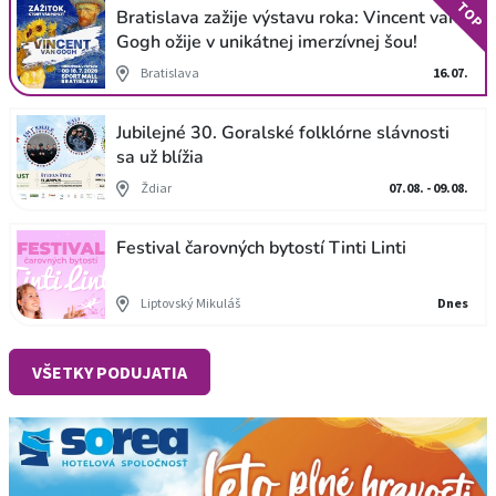
TOP
Bratislava zažije výstavu roka: Vincent van
Gogh ožije v unikátnej imerzívnej šou!
Bratislava
16.07.
Jubilejné 30. Goralské folklórne slávnosti
sa už blížia
Ždiar
07.08. - 09.08.
Festival čarovných bytostí Tinti Linti
Liptovský Mikuláš
Dnes
VŠETKY PODUJATIA