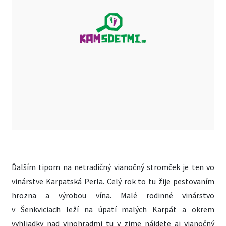
Ďalším tipom na netradičný vianočný stromček je ten vo
vinárstve Karpatská Perla. Celý rok to tu žije pestovaním
hrozna a výrobou vína. Malé rodinné vinárstvo
v Šenkviciach leží na úpätí malých Karpát a okrem
vyhliadky nad vinohradmi tu v zime nájdete aj vianočný