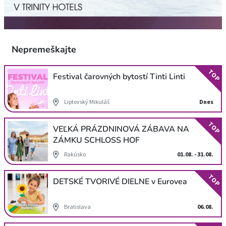
Nepremeškajte
TOP
Festival čarovných bytostí Tinti Linti
Liptovský Mikuláš
Dnes
TOP
VEĽKÁ PRÁZDNINOVÁ ZÁBAVA NA
ZÁMKU SCHLOSS HOF
Rakúsko
01.08. - 31.08.
TOP
DETSKÉ TVORIVÉ DIELNE v Eurovea
Bratislava
06.08.