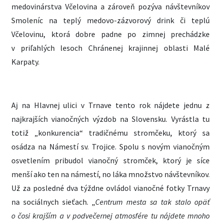
medovinárstva Včelovina a zároveň pozýva návštevníkov
Smoleníc na teplý medovo-zázvorový drink či teplú
Včelovinu, ktorá dobre padne po zimnej prechádzke
v priľahlých lesoch Chránenej krajinnej oblasti Malé
Karpaty.
Aj na Hlavnej ulici v Trnave tento rok nájdete jednu z
najkrajších vianočných výzdob na Slovensku. Vyrástla tu
totiž „konkurencia“ tradičnému stromčeku, ktorý sa
osádza na Námestí sv. Trojice. Spolu s novým vianočným
osvetlením pribudol vianočný stromček, ktorý je síce
menší ako ten na námestí, no láka množstvo návštevníkov.
Už za posledné dva týždne ovládol vianočné fotky Trnavy
na sociálnych sieťach. „
Centrum mesta sa tak stalo opäť
o čosi krajším a v podvečernej atmosfére tu nájdete mnoho