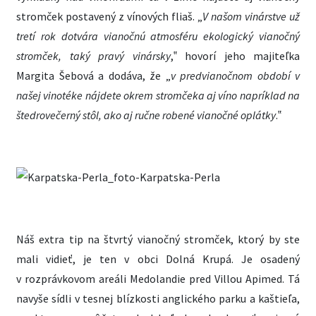
stromček postavený z vínových fliaš. „
V našom vinárstve už
tretí rok dotvára vianočnú atmosféru ekologický vianočný
stromček, taký pravý vinársky
,‟ hovorí jeho majiteľka
Margita Šebová a dodáva, že „
v predvianočnom období v
našej vinotéke nájdete okrem stromčeka aj víno napríklad na
štedrovečerný stôl, ako aj ručne robené vianočné oplátky
.‟
Náš extra tip na štvrtý vianočný stromček, ktorý by ste
mali vidieť, je ten v obci Dolná Krupá. Je osadený
v rozprávkovom areáli Medolandie pred Villou Apimed. Tá
navyše sídli v tesnej blízkosti anglického parku a kaštieľa,