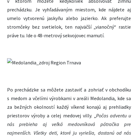
v ktorom môžete kedykoľvek absolvovať zimnú
prechádzku. Je vyhľadávaným miestom, kde nájdete aj
umelo vytvorenú jaskyňu alebo jazierko. Ak preferujte
stromčeky bez svetielok, ten najväčší „vianočný“ rastie
práve tu. Ide o 48-metrový sekvojovec mamutí.
Po prechádzke sa môžete zastaviť a zohriať v obchodíku
s medom a včelími výrobkami v areáli Medolandia, kde sa
za bežných okolností každý víkend konajú aj prehliadky
priestorov výroby a celej medovej villy. „
Počas adventu u
nás prebieha aj veľká medovníková pátračka pre
najmenších. Všetky deti, ktoré ju vyriešia, dostanú od nás